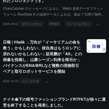
れたプロジェクトです。
推測であり、公式に確認されていないため、投資意見を構成するも
のではありません。
ChainCatcher のメッセージによると、Web3 資産データプラット
フォーム RootData X の追跡データによれば、過去 7 日間で無料で
鋳造された NFT シリーズ Goblintown は X（Twitter）で最もフォロ
2025-08-02
ゴブリンタウン
RTFKT
ストリームフロー
テイカ
ーを外されたプロジェクトであり、新たにこのプロジェクトのフォ
ローを外した X の影響力者には Zeneca(@Zeneca) や著名 KOL 0x
Sun(@0xSunNFT) が含まれています。さらに、X のトップ人物が
日報 | Vitalik ：万向が「イーサリアムの命を
フォローを外したプロジェクトには RTFKT、Streamflow、および
救う」かもしれない、彼自身はもうロシアに
Taker Protocol も含まれています。
戻れないかもしれない；赵長鹏が「Alt」との
画像を投稿し、山寨シーズン到来を暗示か；
バイナンスがENA/BRLなど複数の現物取引
ペアと取引ロボットサービスを開始
2024-12-03
ソニックラボ
コアサイエンティフィック
ヴィタリック
ナイキ傘下の暗号ファッションブランドRTFKTが徐々に運
営を終了することを発表しました。