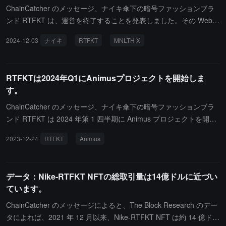
ChainCatcher のメッセージ、ナイキ傘下の暗号ファッションブラ
ンド RTFKT は、運営を終了することを発表しました。その Web3
サービスは 2025 年 1 月末までに段階的に停止されます。RTFKT
2024-12-03
ナイキ
RTFKT
MNLTH X
は、RTFKT の旅を定義する革新的な作品を展示する更新版のウェ
ブサイトを立ち上げる予定です。この移行期間中、RTFKT は今年
12 月に MNLTH X を発表し、BLADE DRoP を採用し、これはその
RTFKTは2024年Q1にAnimusプロジェクトを開始しま
限界を突破し、世界を融合させるという約束の象徴であると述べて
す。
います。
ChainCatcher のメッセージ、ナイキ傘下の暗号ファッションブラ
ンド RTFKT は 2024 年第 1 四半期に Animus プロジェクトを開始
する予定で、現在このシリーズを企画し、いくつかのメカニズムを
2023-12-24
RTFKT
Animus
テストしています。Animus イースターエッグは、同じ Animus キ
ャラクターの 2D と 3D バージョンを展示します。さらに、すべて
の村上薬丸保有者は 2024 年初頭にデジタル薬丸を引き換えること
データ：Nike-RTFKT NFTの総取引量は14億ドルに近づい
ができます。
ています。
ChainCatcher のメッセージによると、The Block Research のデー
タによれば、2021 年 12 月以来、Nike-RTFKT NFT は約 14 億ドル