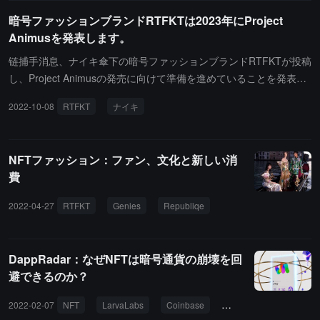
ardillo は、Gopalani が偽の Apple の代表者に機密情報を誤って提
電、WM NFC リンク、アプリ接続、AI/ML アルゴリ
暗号ファッションブランドRTFKTは2023年にProject
供した可能性があると述べています。（出典リンク）
ズムなどの機能をサポートし、Move to Earn 機能も
Animusを発表します。
サポートします。このスニーカーは限定 19000 足
で、Blackout、Stone、Ice、Space Matter の 4 色か
链捕手消息、ナイキ傘下の暗号ファッションブランドRTFKTが投稿
ら選べます。鋳造プロセスでは、NFT として販売さ
し、Project Animusの発売に向けて準備を進めていることを発表し
れ、鋳造者はデジタル資産 NFT としての Cryptokic
ました。このプロジェクトは2023年に発売される予定です。また、
2022-10-08
RTFKT
ナイキ
ks iRL スニーカー 1 足と実物のスニーカー 1 足を受
Clones向けのEggDropは2022年11月に予定されています。（来源
け取ります。RTFKT の WM チップはデジタルと実
链接）
物のアイテムを結びつけます。12 月 7 日から 9 日
NFTファッション：ファン、文化と新しい消
まで一般登録が行われ、Lace Engine NFT 保有者は
費
北京時間 12 月 12 日 23:30 からプライベート鋳造
に参加でき、一般鋳造は北京時間 12 月 14 日 21:00
2022-04-27
RTFKT
Genies
Republiqe
から開始されます。さらに、抽選に参加するユーザ
ーは RTFKT アカウント、WalletConnect 対応の暗
号財布（財布に最低 0.5 ETH が必要）、およびアメ
DappRadar：なぜNFTは暗号通貨の崩壊を回
リカの配送先住所を持っている必要があります。ス
避できるのか？
ニーカーの発送時期と RTFKT Cryptokicks iRL アプ
リのダウンロード可能時期は 2023 年 5 月です。
2022-02-07
NFT
LarvaLabs
Coinbase
RTFKT
BAYC
（ソースリンク）