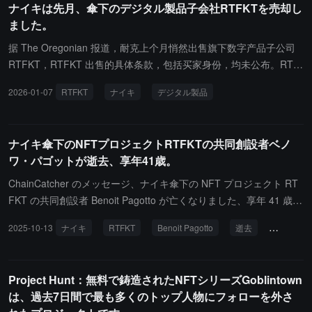
ナイキは先月、傘下のデジタル製品子会社RTFKTを売却し
います。Nike は 2025 年 12 月に静かに RTFKT の売却を完了し、
ました。
現在の買い手の身元や具体的な条件は秘密のままです。市場では一
般的に、RTFKT が Nike から離れた後、Pudgy Penguins や Moonb
据 The Oregonian 报道，耐克上个月悄然出售旗下数字产品子公司
irds などの NFT が買収された後の道筋を模倣し、ブランドの再構
RTFKT，RTFKT 出售的具体条款，包括买家身份，均未公布。RTF
築を通じて再度の成功を収めることが期待されています。現在、Im
KT 此前宣布在 2025 年 1 月结束其 Web3 服务运营。RTFKT 是一
2026-01-07
RTFKT
ナイキ
デジタル製品
probable の共同創設者 Herman Narula、BAYC の親会社 Yuga Lab
家数字产品公司，于 2021 年被耐克收购。
s、億万長者コレクター Adam Weitsman などは、買収に関与して
いないことを明確に否定しています。コミュニティでは、最も可能
ナイキ傘下のNFTプロジェクトRTFKTの共同創設者ベノ
性が高い買収候補として LVMH と Pudgy Penguins が挙げられてい
ワ・パゴットが逝去、享年41歳。
ます。その中で、LVMH グループとその家族のメンバーは NFT の
ベテランプレイヤーであり、ブランドと Clone X のクリエイター村
ChainCatcher のメッセージ、ナイキ傘下の NFT プロジェクト RT
上隆との間には深い歴史的な協力関係があります。Pudgy Penguin
FKT の共同創設者 Benoit Pagotto が亡くなりました、享年 41 歳。
s は RTFKT と密接に関連しており、暗号 KOL @baofuliu の分析に
Avolta Partners の創業パートナー Philippe Rodriguez は、Benoit
2025-10-13
ナイキ
RTFKT
Benoit Pagotto
逝去
NFT
よると、RTFKT の創設者 Zaptio は昨年 Pudgy Penguins の共同創
の死が「非常に突然」であったと投稿し、同社は RTFKT が 2021
設者との会合を持ち、その後「Clones are so back」と投稿してプ
年 12 月にナイキに売却した取引のコンサルティングを行っていま
ロジェクトの復活を示唆しました。同時に、Pudgy Penguins の CE
した。RTFKT のもう一人の共同創設者 Steven Vasilev は、その後
Project Hunt：無料で鋳造されたNFTシリーズGoblintown
O Luca Netz は 4 年前に Clone X NFT を保有しており、成功した
X プラットフォームでこのニュースを確認しました。
は、過去7日間で最も多くのトップ人物にフォローを外さ
NFT の復活経験があります。なお、上記の買収情報はすべて市場の