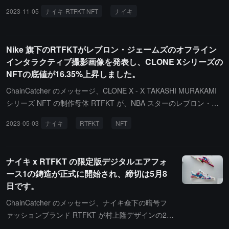
の取引量を生み出しています。また、DefiLlama のデータによれ
2023-11-05
ナイキ-RTFKT NFT
ナイキ
ば、RTFKT の 25 の NFT シリーズの総収入は 1.7 億ドルに達して
います。NFT を所有することで、消費者は特別な検証タグが埋め込
まれた限定版の Nike シューズを注文する機会を得ることができ、
Nike 旗下のRTFKTがレブロン・ジェームズのオフライン
数千人のスニーカー愛好者を惹きつけています。
インタラクティブ撮影画像を発表し、CLONE Xシリーズの
NFTの底値が16.35%上昇しました。
ChainCatcher のメッセージ、CLONE X - X TAKASHI MURAKAMI
シリーズ NFT の制作母体 RTFKT が、NBA スターのレブロン・ジ
ェームズ（LeBron James）とのオフラインインタラクションの実
2023-05-03
ナイキ
RTFKT
NFT
写画像をソーシャルメディアに公開しました。これには、RTFKT
の創設者とジェームズ、そして彼の唯一の CLONE X 形象 NFT の
記念写真、さらにジェームズが RTFKT の実体シューズを着用して
ナイキ x RTFKT の限定版デジタルエアフォ
いる写真が含まれています。NFTGo.io のデータによると、CLONE
ース1の鋳造が正式に開始され、締切は5月8
X - X TAKASHI MURAKAMI シリーズ NFT は RTFKT が関連する実
日です。
写画像を公開した後、取引量が大幅に増加し、記事執筆時点でこの
シリーズの NFT の 24 時間取引量は 439.46 ETH に達し、増加率は
ChainCatcher のメッセージ、ナイキ傘下の暗号フ
291.93% です。フロア価格は現在 3.61 ETH で、24 時間の上昇率
ァッションブランド RTFKT が村上隆デザインの2種
は 16.35% です。以前の報道によると、RTFKT は 2022 年 9 月に
類の限定版デジタル Air Force 1 スニーカーの鋳造