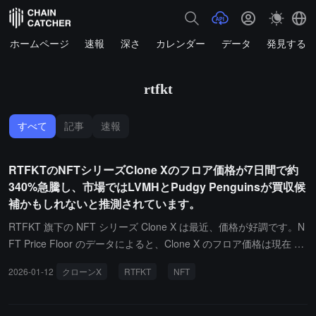
ホームページ
速報
深さ
カレンダー
データ
発見する
rtfkt
すべて
記事
速報
RTFKTのNFTシリーズClone Xのフロア価格が7日間で約
340%急騰し、市場ではLVMHとPudgy Penguinsが買収候
補かもしれないと推測されています。
RTFKT 旗下の NFT シリーズ Clone X は最近、価格が好調です。N
FT Price Floor のデータによると、Clone X のフロア価格は現在 0.
38 ETH で、2024 年 4 月以来の新高値を記録し、過去 7 日間で 33
2026-01-12
クローンX
RTFKT
NFT
9.8% の上昇を見せています。このシリーズは先週末に一時 0.44 E
TH に達し、取引活発度が著しく向上しました。Clone X の価格変
動は主に「Nike が RTFKT を売却」というニュースの影響を受けて