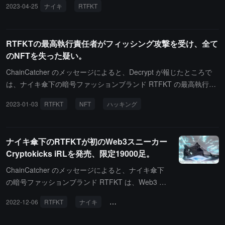
2023-04-25
ナイキ
RTFKT
その CloneX #7968 NFT の口部特徴を「LBJ Beard」に、頭部特徴
を正式に開始したことを発表しました。鋳造期間は
を「CHOSEN 1 CRWN」に変更しました。この二つの新しい特徴
5月8日までで、実物のスニーカーは2023年の第4四
はどちらも唯一の属性（1 of 1）です。暗号ファッションブランド
半期に発送される予定です。RTFKT x Nike Air Forc
RTFKTの最高執行責任者がフィッシング攻撃を受け、全て
RTFKT は 2021 年 12 月にナイキに買収され、ナイキは 2015 年に
e 1 NFT 保有者は、今後開催される Forging イベン
のNFTを失った疑い。
ジェームズと生涯契約を結んでいるため、その変更は今後のコラボ
トに参加する機会もあります。（出典リンク）
レーションに関連していると市場は推測しています。（出典リン
ChainCatcher のメッセージによると、Decrypt が報じたところで
ク）
は、ナイキ傘下の暗号ファッションブランド RTFKT の最高執行責
任者 Nikhil Gopalani がフィッシング攻撃を受け、すべての NFT を
2023-01-03
RTFKT
NFT
ハッキング
失った疑いがあります。Etherscan によると、Gopalani のウォレッ
トには 0.11 ドル相当の ETH しか残っていません。OpenSea のデ
ータによると、フロアプライスを基に推定すると、攻撃者は 2 つの
ナイキ傘下のRTFKTが初のWeb3スニーカー
ウォレットを使用して Gopalani のウォレットから 173,000 ドル以
Cryptokicks iRLを発売、限定19000足。
上の NFT を盗みました。これには、19 個の CloneX NFT（138,00
0 ドル以上の価値）、18 個の RTKFT Space Pods（6,300 ドル以
ChainCatcher のメッセージによると、ナイキ傘下
上の価値）、17 個の Loot Pods（6,200 ドルの価値）、11 個の Cr
の暗号ファッションブランド RTFKT は、Web3 ス
yptoKicks（3,000 ドルの価値）、19 個の RTFKT Animus Eggs（2
マートスニーカー Cryptokicks iRL を発表します。
2022-12-06
RTFKT
ナイキ
Cryptokicks iRL
NFT
0,200 ドルの価値）などが含まれます。フィッシング攻撃がどのよ
自動靴ひも、触覚フィードバック、強化照明、ジェ
うに発生したかは不明ですが、RTFKT の最高技術責任者 Samuel C
スチャーコントロール、歩行検出、ワイヤレス充