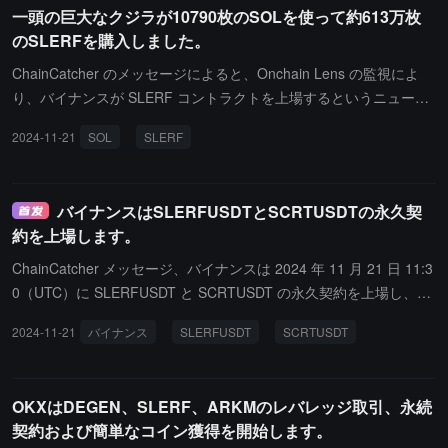
一頭の巨大なクジラが10790枚のSOLを使って約613万枚
のSLERFを購入しました。
ChainCatcher のメッセージによると、Onchain Lens の監視によ
り、バイナンスが SLERF コントラクトを上場するというニュース
が発表されると、ある大口投資家が 10790 枚の SOL（約 262 万ド
2024-11-21
SOL
SLERF
ル）を費やして 6132123 枚の SLERF を購入した。
バイナンスはSLERFUSDTとSCRTUSDTの永久契
約を上場します。
ChainCatcher メッセージ、バイナンスは 2024 年 11 月 21 日 11:3
0（UTC）に SLERFUSDT と SCRTUSDT の永久契約を上場し、最
大 75 倍のレバレッジをサポートします。
2024-11-21
バイナンス
SLERFUSDT
SCRTUSDT
OKXはDEGEN、SLERF、ARKMのレバレッジ取引、永続
契約および簡単なコイン獲得を開始します。