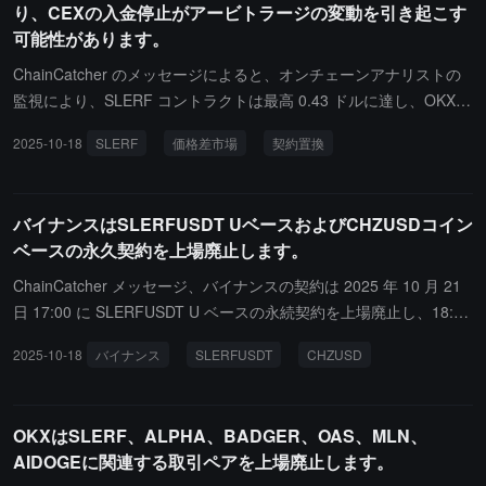
り、CEXの入金停止がアービトラージの変動を引き起こす
可能性があります。
ChainCatcher のメッセージによると、オンチェーンアナリストの
監視により、SLERF コントラクトは最高 0.43 ドルに達し、OKX
の現物は最高 0.39 ドルであり、オンチェーン価格はわずか 0.0916
2025-10-18
SLERF
価格差市場
契約置換
7 ドルで、価格差は 4.6 倍に達しています。分析によれば、SLERF
がコントラクトの置換を行っているため、OKX が入金を一時停止
したことで現物市場の流動性が急激に低下し、小さなプールの価格
バイナンスはSLERFUSDT UベースおよびCHZUSDコイン
差が生じた可能性があります。記事執筆時点で、バイナンスのコン
ベースの永久契約を上場廃止します。
トラクト価格は 0.1872 ドル、OKX の現物価格は 0.1934 ドル、オ
ンチェーン価格は 0.07093 ドルです。同時に、価格指数がオンチェ
ChainCatcher メッセージ、バイナンスの契約は 2025 年 10 月 21
ーンデータと同期した場合、コントラクト価格が急激に調整される
日 17:00 に SLERFUSDT U ベースの永続契約を上場廃止し、18:00
可能性があるため、投資家には慎重な操作を促しています。
に CHZUSD コインベースの永続契約を上場廃止します。ユーザー
2025-10-18
バイナンス
SLERFUSDT
CHZUSD
は注意が必要です。2025 年 10 月 21 日 16:30 から SLERFUSDT
ポジションを新たに追加することはできず、17:30 から CHZUSD
ポジションを新たに追加することはできません。
OKXはSLERF、ALPHA、BADGER、OAS、MLN、
AIDOGEに関連する取引ペアを上場廃止します。