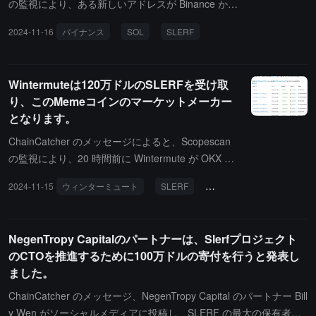
の監視により、ある新しいアドレスが Binance から
11,086 枚の SOL（約 228 万ドル）を引き出し、83
2024-11-16
バイナンス
SOL
SLERF
6 万枚の SLERF を平均 0.27 ドルで購入したことが
確認されました。
Wintermuteは120万ドルのSLERFを受け取
り、このMemeコインのマーケットメーカー
となります。
ChainCatcher のメッセージによると、Scopescan
の監視により、20 時間前に Wintermute が OKX か
ら 120 万ドル相当の SLERF トークンを受け取り、
2024-11-15
ウィンターミュート
SLERF
ミーム
ACTマーケッ
この Meme コインプロジェクトのマーケットメイカ
ーとなったことがわかりました。それ以前に、彼は
一定量の ACT トークンを受け取り、ACT プロジェ
NegenTropy Capitalのパートナーは、Slerfプロジェクト
クトのマーケットメイカーとなりました。
のCTOを推進するために100万ドルの寄付を行うと発表し
ました。
ChainCatcher のメッセージ、NegenTropy Capital のパートナー Bill
y Wen がソーシャルメディアに投稿し、SLERF の最大の保有者の