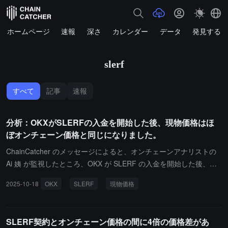
ホームページ
速報
深さ
カレンダー
データ
発見する
slerf
すべて
記事
速報
分析：OKXがSLERFの入金を開始した後、現物価格はほ
ぼオンチェーン価格と同じになりました。
ChainCatcher のメッセージによると、オンチェーンアナリストの
Ai 姨 が監視したところ、OKX が SLERF の入金を開始した後、現
物価格は瞬時に 0.23 ドルから 0.07982 ドルに下落し、ほぼオンチ
2025-10-18
OKX
SLERF
現物価格
ェーン価格と同じになりました。一方、バイナンスの契約価格も 0.
07856 ドルに戻りました。
SLERF契約とオンチェーン価格の間に4倍の価格差があ