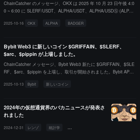
ChainCatcher のメッセージ、OKX は 2025 年 10 月 23 日午後 4:0
0 ~ 6:00 に SLERF/USDT、ALPHA/USDT、ALPHA/USDⓈ (ALPHA/
USD)、BADGER/USDT、BADGER/USDⓈ (BADGER/USD)、OAS/
2025-10-16
OKX
ALPHA
BADGER
USDT、OAS/USDⓈ (OAS/USD)、MLN/USDT、MLN/USDⓈ (MLN/
USD)、AIDOGE/USDT の取引ペアを正式に終了します。2025 年 1
0 月 16 日午後 4:00 から、関連する取引サービスは停止され、ユー
Bybit Web3 に新しいコイン $GRIFFAIN、$SLERF、
ザーは終了前に注文をキャンセルする必要があります。
$arc、$pippin が上場しました。
ChainCatcher メッセージ、Bybit Web3 新たに $GRIFFAIN、$SLE
RF、$arc、$pippin を上場し、取引が開始されました。Bybit APP
5.0.0 以上のバージョンでは、オンチェーン資産の直接取引がサポ
2025-10-13
Bybit
新しいコイン
ートされており、Bybit Web3 ユーザーはログインするだけで迅速
に取引が可能で、別途ウォレットを設定する必要はなく、人気トー
クンの相場をリアルタイムで追跡できます。
2024年の仮想通貨界のバカニュースが発表さ
れました
2024-12-31
レンゾ
統計学
北朝鮮ハッカー
コッパー
SLE