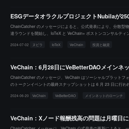
ESGデータオラクルプロジェクトNubilaが2
ChainCatcher のメッセージによると、公式発表により、分散型
達ラウンドを開始し、IoTeX と VeChain+ ボストンコンサルティン
Capital、DePINsurf、Kronos Research、Taisu Ventures、By
2024-07-02
ヌビラ
IoTeX
VeChain
投資と融資
エコシステムに正確な ESG データを提供することに注力してお
向上、ユーザーの参加度を高めるために使用されます。Nubila
VeChain：6月28日にVeBetterDAOメイ
ChainCatcher のメッセージ、VeChain はソーシャルプ
のトークンイベントの最終スナップショットは 6 月 23 日に行わ
月 17 日から 6 月 22 日の期間に申請が可能で、6 月 23 
2024-06-20
VeChain
VeBetterDAO
メインネットのローンチ
VeChain：Xノード報酬残高の問題は月曜
ChainCatcher メッセージ、VeChain 公式発表の更新