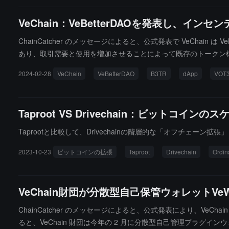
VeChain：VeBetterDAOを発表し、イ
ChainCatcher のメッセージによると、公式発表で VeChain は
あり、取引需要と使用を増加させることによって既存のトークン構造を
ンストークン VOT3 が導入されます。初期ユーザー層を引き付け
2024-02-28
VeChain
VeBetterDAO
B3TR
dApp
VOT
Taproot VS Drivechain：ビットコ
Taprootと比較して、Drivechainの階層的な「オフチェ
2023-10-23
ビットコインの拡張
Taproot
Drivechain
Ordin
VeChain財団が分散型自己保管ウォレットVe
ChainCatcher のメッセージによると、公式発表により、VeC
ると、VeChain 財団は今年の 2 月に分散型自己管理プラグイン