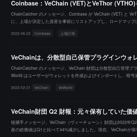
Coinbase：VeChain (VET)とVeThor (
ChainCatcher のメッセージ、Coinbase が VeChain 
に、上場が決定した資産を事前にリストアップし、ロードマップ
2023-06-23
Coinbase
上場計画
VeChainは、分散型自己保管プラグインウォレ
ChainCatcher のメッセージ、VeChain 財団は分散型自己
World はユーザーがウォレットを作成およびインポートし、暗号
能にします。その後、ユーザーや企業が自らの炭素排出量を追跡で
2023-02-21
VeChain
VeWorld
（出典リンク）
VeChain財団 Q2 財報：元々保有していた
链捕手メッセージ、VeChain（ヴィーチェーン）財団は2022年
産の総価値はQ1と比べて44%減少しました。現在、VeChainが
にもかかわらず、ヴィーチェーンは広報・マーケティング、法律相談