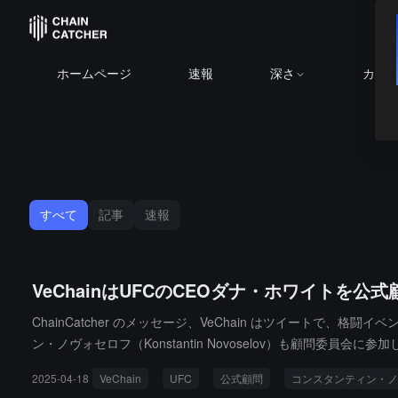
ホームページ
速報
深さ
カレ
すべて
記事
速報
VeChainはUFCのCEOダナ・ホワイトを
ChainCatcher のメッセージ、VeChain はツイートで、
ン・ノヴォセロフ（Konstantin Novoselov）も顧
に焦点を当てます。
2025-04-18
VeChain
UFC
公式顧問
コンスタンティン・ノ