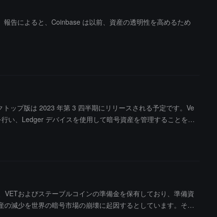
表しました。報告によると、Coinbase は以前、資産の透明性を高めるため
スクトップ版は 2023 年第 3 四半期にリリースされる予定です。Ve
行い、Ledger デバイスを使用して暗号資産を管理することを可
 統合、クロスチェーンブリッジ統合などが提供される予定です。
、ETH、VETおよびステーブルコインの準備金を保有しており、準備資
inは資産の減少を世界の暗号市場の崩壊に起因するとしています。それ
,172,437.49ドルの資本的支出を行いました。（出典リン