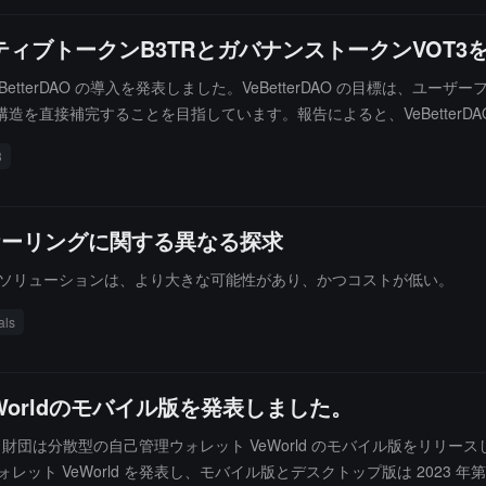
ンセンティブトークンB3TRとガバナンストークンVOT
 VeBetterDAO の導入を発表しました。VeBetterDAO の目標は、ユー
直接補完することを目指しています。報告によると、VeBetterDAO 
るために、VeChain は今後数ヶ月以内に一連の B3TR エアドロッ
3
インのスケーリングに関する異なる探求
ーン拡張」ソリューションは、より大きな可能性があり、かつコストが低い。
als
Worldのモバイル版を発表しました。
hain 財団は分散型の自己管理ウォレット VeWorld のモバイル版をリ
ウォレット VeWorld を発表し、モバイル版とデスクトップ版は 2023 