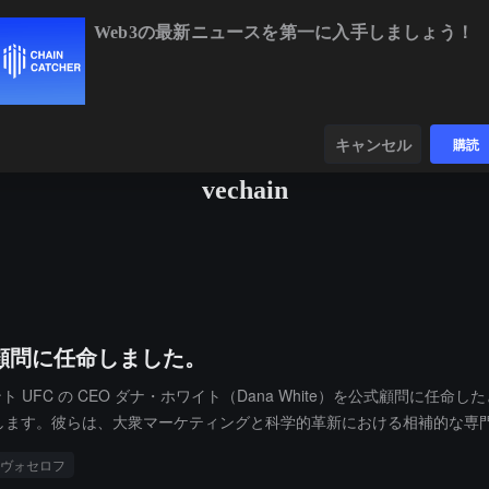
Web3の最新ニュースを第一に入手しましょう！
BTC
$64,392.77
-0.55%
ETH
$1,904.70
-0.35%
BN
ンダー
データ
発見する
キャンセル
購読
vechain
公式顧問に任命しました。
格闘イベント UFC の CEO ダナ・ホワイト（Dana White）を公式顧
問委員会に参加します。彼らは、大衆マーケティングと科学的革新における相補
ヴォセロフ