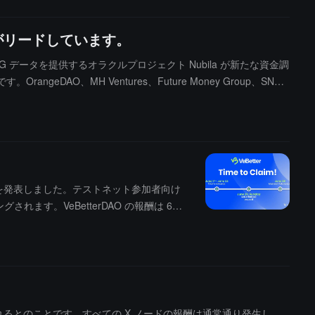
などがリードしています。
SG データを提供するオラクルプロジェクト Nubila が新たな資金調
DAO、MH Ventures、Future Money Group、SNZ
diance Ventures および Genopets が参加しています。Nubila は、DePIN
ています。資金は ESG データネットワークの拡張、データの精度
価の精度を向上させるための重要な環境データを収集する計画です。
れることを発表しました。テストネット参加者向け
す。VeBetterDAO の報酬は 6
す。
解決されるとのことです。すべての X ノードの報酬は通常通り発生し、