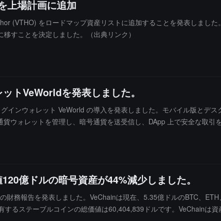
VTHO)を上場計画に追加
(VET) と VeThor (VTHO) をロードマップ資産リストに追加することを発
に移すことを決定しました。（出典リンク）
ットVeWorldを発表しました。
管理プラグインウォレット VeWorld の導入を発表しました。モバイル版とデ
通貨ウォレットを管理し、暗号通貨を送受信し、DApp 上で安全な取引を
きる炭素計算機能、法定通貨への移行、ネイティブ NFT 統合、DEX
価値120億ドルの暗号資産が44%減少しました。
Q2の財務報告を発表しました。VeChainは現在、5.35億ドルのBTC
保有するステーブルコインの総価値は60,404,839ドルです。VeCha
サービス、技術運営、持続可能な開発の目標プロジェクトなどの分野で10