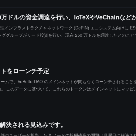
50万ドルの資金調達を行い、IoTeXやVeChain
物理インフラストラクチャネットワーク (DePIN) エコシステム向けに E
ググループがリード投資を行い、現在 250 万ドルを調達したとのことです。Orange
tetrade、WaterDrip、Deepin Lab、Assembly Partners、Cyber​​、Ra
り、AI とトークン化を活用して持続可能な発展を推進することを目指し
 は、先進的な気象観測所とセンサー ネットワークを通じて、ESG 評
ンネットをローンチ予定
ラットフォームで、VeBetterDAO のメインネットが間もなくローンチさ
れ、このデータに基づいて、これらのトークンはメインネットにマッピングされま
日に一時停止され、その後メインネットトークンは 6 月 28 日にローンチされま
日に解決される見込みです。
によると、一部のユーザーが報告した X ノードの報酬残高の問題は月曜日に