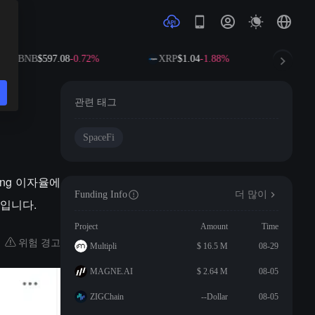
BNB
$597.08
-0.72%
XRP
$1.04
-1.88%
SOL
$
관련 태그
SpaceFi
ing 이자율에
Funding Info
더 많이
것입니다.
Project
Amount
Time
위험 경고
Multipli
$ 16.5 M
08-29
MAGNE.AI
$ 2.64 M
08-05
ZIGChain
--Dollar
08-05