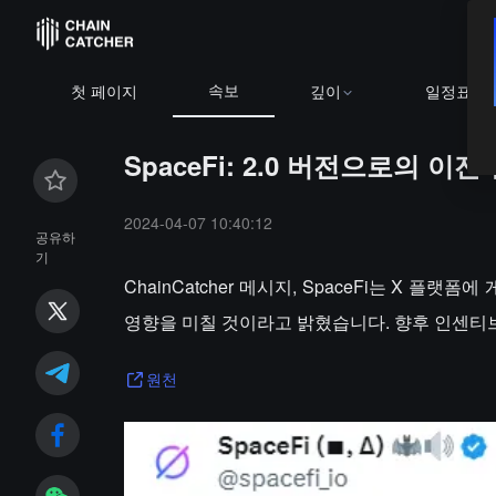
속보
첫 페이지
깊이
일정표
SpaceFi: 2.0 버전으로의 이전
2024-04-07 10:40:12
공유하
기
ChainCatcher 메시지, SpaceFi는 X 플
영향을 미칠 것이라고 밝혔습니다. 향후 인센티브
원천