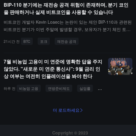
있는 평판 문제로 인해 주저했다고 합니다.보도에 따르면, 회사는 20
산 투자 및 홍보를 충분히 제한하지 않고 있으며, 관련 인사가 관련
BIP-110 분기에는 재전송 공격 위험이 존재하며, 분기 코인
25년 초에 투자은행 Broadhaven을 고용하여 판매 절차를 운영했습
보유에서 완전히 철수할 것을 요구하지 않고 있다고 주장하고 있습니
을 판매하거나 실제 비트코인을 사용할 수 있습니다
니다. 소식통에 따르면, 공동 창립자인 Arthur Hayes, Ben Delo, Sam
다. 또한 주 검찰총장에게 더 강력한 집행 권한을 부여하기를 원하고
비트코인 개발자 Kevin Loaec는 논란이 있는 제안 BIP-110과 관련된
uel Reed는 2020년에 미국 형사 기소를 받은 후 이미 사업에서 물러
있습니다.일부 민주당 및 공화당 의원들은 더 엄격한 윤리 규제 조항
비트코인 분기가 이번 주말에 발생할 경우, 보유자가 분기 체인 토큰
났지만, 세 사람은 여전히 회사의 대다수 지분을 통제하고 있어 일부
을 추가하기 위해 노력했지만, 관련 협상은 여전히 진행 중입니다. 민
을 판매할 때 실제 BTC가 전송될 위험에 직면할 수 있다고 경고했습
구매자에게 불안감을 주었고, 이는 협상을 더욱 어렵게 만들었습니
주당은 특히 트럼프와 그의 가족과 World Liberty Financial과 같은
21시간 전
BTC
포크
재전송 공격
니다.제안된 비트코인 분기는 논란이 있는 BIP-110 제안과 관련이 있
다. 구매자는 일반적으로 일부 인수 대가를 통해 거래 완료 후 경영진
암호 프로젝트 간의 이해 관계에 주목하고 있습니다.이전에 암호 산
으며, 두 개의 체인에서 중복 잔액이 생성될 수 있어 보유자가 무료로
이 남아 있기를 원하기 때문입니다.또한, BitMEX는 판매 과정에서 거
업은 상원이 여름 휴회 전에 절차적 투표를 추진하여 2026년 중간 선
얻은 것처럼 보이는 분기 코인을 판매하려고 할 수 있습니다.두 개의
래 활동이 더 큰 중앙화 거래소 및 탈중앙화 영구 계약 플랫폼으로 이
7월 비농업 고용이 미 연준에 명확한 답을 주지
거 기간 동안의 정치적 투자를 조정할 수 있기를 희망했습니다. 데이
체인이 초기에는 동일한 거래를 수용하기 때문에, 분기 코인을 판매
동함에 따라 시장 점유율이 지속적으로 감소하여 잠재적 인수자가 일
않았다. "새로운 미 연준 통신사": 9월 금리 인
터에 따르면, 암호 산업의 주요 정치 행동 위원회인 Fairshake는 이
하는 것은 재전송 공격을 촉발할 수 있으며, 동시에 판매자의 주 체인
반적으로 성장 기업에 제공하는 수익 배수를 지불하기를 꺼리게 만들
상 여부는 여전히 인플레이션을 봐야 한다
번 주기 초기에 거의 2억 달러의 현금 준비금을 보유하고 있습니다.
에서 실제 비트코인이 소모될 수 있습니다. 개발자들은 최소한 9월
었습니다.
초까지 내장된 재전송 보호가 부족하다고 언급하며, 비전문 사용자는
하루 전
비농업 고용
연방준비제도
실업률
고용 인원
잠재적인 분기 기간 동안 비트코인을 이동하는 것을 피해야 한다고
경고했습니다.
더 로드하세요
Copyright © 2023