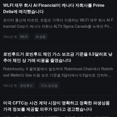
하고 있습니다.BIP-110은 약 1년의 유효 기간 동안 7개의 합의 제한
WLFI 재무 회사 AI Financial이 캐나다 자회사를 Prime
식과 경쟁하는 것은 논리적으로 모순되기 때문입니다. "모든 가치는
을 추가할 계획인 임시 소프트 포크 제안으로, 새로운 스크립트 공개
Delta에 매각했습니다
HOOD 주식으로 유도해야 합니다."
키 길이 제한, 일부 푸시 데이터 및 증인 항목 크기 제한, 일부 Taproo
로이터 통신에 따르면, 트럼프 가족이 지원하는 WLFI 재무 회사 AI F
t 확장 경로 비활성화 등을 포함하여 거래에 삽입할 수 있는 임의의
inancial Corp가 캐나다 자회사 ALT5 Sigma Canada를 뉴욕의 Prim
비지급 데이터(예: 명문 룬 등)를 대폭 줄여 노드의 부담을 경감하고
e Delta에 매각했습니다. 거래에는 1,200만 달러의 담보 어음이 포함
쓰레기 데이터를 억제하며 비트코인이 통화 용도에 더 집중할 수 있
12시간 전
WLFI
AI 금융
되어 있으며, 그 중 100만 달러는 다음 주에 만기가 되고 나머지는 분
도록 합니다.
할 지급되며, 약 1,160만 주의 Prime Delta 주식도 포함됩니다.이전
에 핀테크 회사 Perpetuals.com은 3주 전에 해당 자회사를 인수하는
로빈후드가 로빈후드 체인 가스 보조금 기준을 0.5달러로 낮
협상을 종료했습니다. 2025년 8월 World Liberty Financial과 ALT5 S
추어 체인 상 거래 비용을 줄였습니다
igma가 협력하여 ALT5 Sigma는 신규 주식 판매를 통해 7.5억 달러
Robinhood는 X 플랫폼에서 발표하며 Robinhood Chain에서 Robinh
를 모금했으며, 그 중 7.17억 달러는 World Liberty 토큰 구매에 사용
ood Wallet의 Gas 비용 보조 기준을 5달러에서 0.5달러로 인하하였
되었습니다. 보도에 따르면 이 거래로 트럼프 가족은 5억 달러 이상
으며, 인하폭은 90%에 달합니다.Robinhood는 조정 후 더 많은 사용
의 수익을 올렸습니다. AI Financial 주가는 2025년 8월 11일 이후 9
13시간 전
로빈후드
가스 보조금
자가 Swap 거래를 할 때 Gas 비용 보조를 받을 수 있을 것이라고 밝
달러 이상에서 약 44센트로 하락했으며, 시가총액은 약 6,100만 달러
혔으며, 이 보조 정책은 9월 29일까지 지속될 것입니다.이전에 Robin
입니다.
hood Wallet은 Gas Sponsorship 메커니즘을 통해 사용자에게 일부
미국 CFTC는 사건 계약 시장이 명확하고 정확한 파생상품
체인 상 거래 수수료를 부담해왔습니다. 이번 보조 기준 인하는 사용
가격 정보를 제공할 의무가 있다고 경고했습니다
자들이 Robinhood Chain 생태계에 진입하는 사용 비용을 더욱 낮추