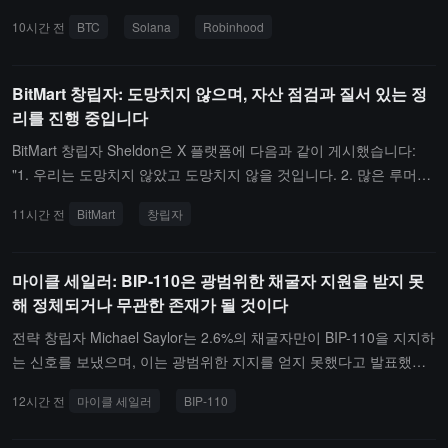
습니다. "저는 개인적으로 비트코인이 다시 6만 달러 이하로 떨어지
10시간 전
BTC
Solana
Robinhood
지 않을 것이라고 생각합니다. 그것은 이미 과거의 일이며, 영원히 그
렇게 될 것이라고 생각합니다." Alex Svanevik는 이 판단이 비트코인
이 세계 중앙은행 통화 확장에 대한 헤지 도구로서의 위치에 기반하
BitMart 창립자: 도망치지 않으며, 자산 점검과 질서 있는 정
고 있으며, 세계적인 통화 완화 주기가 곧 끝날 것이라는 징후를 보지
리를 진행 중입니다
못했다고 언급했습니다. 동시에 암호화 산업은 근본적인 변화를 겪고
BitMart 창립자 Sheldon은 X 플랫폼에 다음과 같이 게시했습니다:
있으며, 암호 자산은 이전에 블록체인의 장난감 세계 시대에 있었고,
"1. 우리는 도망치지 않았고 도망치지 않을 것입니다. 2. 많은 루머와
지금은 실제 세계 시대에 접어들고 있다고 말했습니다.공공 블록체인
이른바 전 직원, 현직 직원의 폭로, 스크린샷 등은 믿지 마십시오. 3.
생태계 측면에서 Svanevik는 Solana에 대해 장기적으로 긍정적인 시
11시간 전
BitMart
창립자
핵심 팀은 자산 점검, 자산 집계 및 시스템 유지 관리 작업을 진행 중
각을 가지고 있으며, 이를 단순히 Meme 코인 체인으로 보는 것은 완
이며, 질서 있는 환급이 우리의 목표입니다. 공지와 통지를 기다려 주
전히 터무니없다고 주장했습니다. 그는 Solana 뒤에 "가장 효율적인
십시오. 4. 우리는 자산을 유용하지 않았고, 사전 도주, 철수 등의 작
BD 팀"과 "믿을 수 없는 팀"이 있다고 생각합니다. 그러나 Svanevik
마이클 세일러: BIP-110은 광범위한 채굴자 지원을 받지 못
업을 하지 않았으며, 법원과 제3자 감사 기관의 개입을 고려하여 투
는 이 판단을 SOL 가격에 대한 구체적인 예측으로 전환하는 것을 거
해 정체되거나 무관한 존재가 될 것이다
명한 보고서를 제공할 것입니다."
부했습니다. "직관적으로는 오를 것이라고 생각하지만, 확신할 수는
전략 창립자 Michael Saylor는 2.6%의 채굴자만이 BIP-110을 지지하
없습니다." Svanevik는 또한 올해 7월에 막 출시된 Robinhood 체인
는 신호를 보냈으며, 이는 광범위한 지지를 얻지 못했다고 발표했습
에 대해 긍정적으로 평가하며, 뛰어난 사용자 배급 능력 덕분에 Base
니다. 블록 961,632에서 그의 노드는 비신호 블록을 거부할 것입니
의 강력한 경쟁자로 떠오르고 있다고 생각합니다. 그러나 Robinhood
12시간 전
마이클 세일러
BIP-110
다. 이후 BIP-110은 정체되거나 무관한 존재로 분기될 것이며, 비트
가 토큰을 발행할 가능성은 낮다고 판단했습니다. 한편으로는 필요하
코인은 정상적으로 계속 운영될 것입니다. 비트코인은 설계대로 작동
지 않고, 다른 한편으로는 나스닥 상장 회사로서 토큰 발행이 자사 주