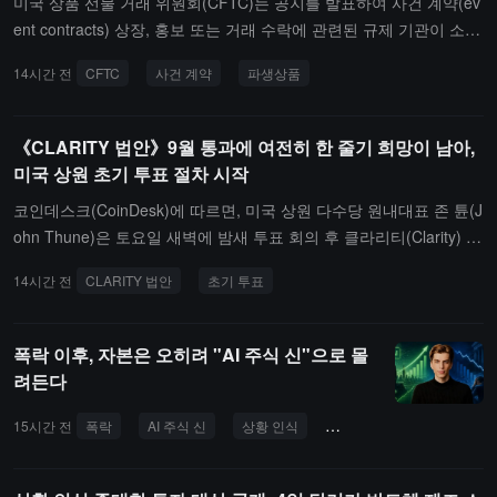
미국 상품 선물 거래 위원회(CFTC)는 공지를 발표하여 사건 계약(ev
고 체인 상 거래 활발도를 높이기 위한 것입니다.
ent contracts) 상장, 홍보 또는 거래 수락에 관련된 규제 기관이 소비
자에게 명확하고 정확한 제품 가격 정보를 제공하여 시장 참여자를
14시간 전
CFTC
사건 계약
파생상품
오도하지 않도록 해야 한다고 경고했습니다. 이는 명확하고 정확한
파생상품 가격 정보를 표시할 의무를 포함합니다.CFTC 시장 감독 부
서와 시장 참여자 부서는 등록 기관 및 관련 인원이 규제 요구 사항을
《CLARITY 법안》9월 통과에 여전히 한 줄기 희망이 남아,
준수해야 하며, 사용자가 CFTC 규제 시장 내 제품 속성을 충분히 이
미국 상원 초기 투표 절차 시작
해하도록 보장하고 중개 기관, 관련자 및 파트너에 대한 정보 공개 감
코인데스크(CoinDesk)에 따르면, 미국 상원 다수당 원내대표 존 튠(J
독을 강화해야 한다고 밝혔습니다. 또한 일반적인 "미국 배당률 형식"
ohn Thune)은 토요일 새벽에 밤새 투표 회의 후 클라리티(Clarity) 법
(American odds)을 사용하여 사건 계약 가격을 표시하는 것은 거래
안의 절차적 동의를 공식 제출하여 해당 법안의 상원에서의 첫 절차
자가 제품의 성격을 이해하는 데 오해를 일으킬 수 있으며, 사용자가
14시간 전
CLARITY 법안
초기 투표
적 투표 프로세스를 시작했습니다. 이 조치는 클라리티 법안이 9월
시장 깊이, 가격 영향 등 주요 거래 정보를 충분히 얻지 못하게 할 수
휴회 종료 후 즉시 절차적 투표에 들어갈 가능성을 열어주지만, 법안
있다고 특별히 지적했습니다.CFTC는 시장 참여자가 소비자에게 제
은 8월 휴회 전 투표 기회를 놓쳤고, 9월 통과는 여전히 도전에 직면
품이 CFTC 규제 거래소의 사건 계약에 해당함을 명확히 보여줄 것을
폭락 이후, 자본은 오히려 "AI 주식 신"으로 몰
해 있습니다.클라리티 법안은 최소 60표의 지지가 필요하며, 현재 최
요구하며, 규제 제품과 관련된 오해의 소지가 있는 가격 표시 행위는
려든다
소 10명의 민주당 상원 의원의 지지가 필요합니다. 그러나 고위 정부
미국 연방 법률에서 금지된 조작적 거래 수단에 관한 규정을 위반할
관료(도널드 트럼프 대통령 포함)가 암호화 프로젝트에 참여하는 것
15시간 전
폭락
AI 주식 신
상황 인식
실리콘밸리
월스트리
수 있다고 경고했습니다.
을 금지하는 윤리 조항에 대한 이견이 여전히 존재합니다. 양당 상원
의원들은 백악관에 수정안을 제출했지만, 최소 일주일 동안 답변이