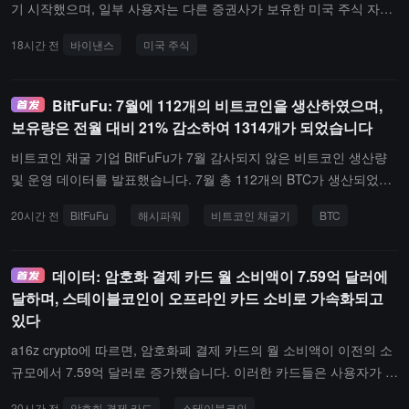
기 시작했으며, 일부 사용자는 다른 증권사가 보유한 미국 주식 자산
지만, 자산 규모 감소는 주로 순자산 가치 감소에서 비롯된 것이며,
을 바이낸스로 전환할 수 있고, 바이낸스 계좌 내의 미국 주식 자산을
투자자 탈퇴가 아니다. 현재 관련 금융 상품의 누적 순매수는 여전히
18시간 전
바이낸스
미국 주식
다른 증권사로 전송할 수 있습니다. 현재 이 기능은 그레이 테스트 중
역사적 최고 수준에 있으며, 아직 부정적인 값으로 전환되지 않았다.
이며, 곧 전체 개방될 것으로 예상됩니다.
Garrett Jin은 한국 레버리지 ETF 규모 감소가 저장 수요에 대한 시장
의 비관적 신호가 아니라고 강조했다. SK 하이닉스의 2026년 생산
BitFuFu: 7월에 112개의 비트코인을 생산하였으며,
능력은 이미 매진되었고, 마이크론의 주문은 2028년까지 커버되었
보유량은 전월 대비 21% 감소하여 1314개가 되었습니다
다. 2027년 하반기까지 수요는 여전히 강력하다. 그러나 저장 산업의
비트코인 채굴 기업 BitFuFu가 7월 감사되지 않은 비트코인 생산량
본질은 여전히 주기 산업이며, 주가는 이미 수백 포인트 상승했다. 주
및 운영 데이터를 발표했습니다. 7월 총 112개의 BTC가 생산되었으
기 주식은 일반적으로 장기적으로 가치 확장에 의해 계속해서 추진되
며, 그중 자사 채굴 72개, 클라우드 채굴 40개로 일일 평균 3.6개가
기 어렵다. 현재 시장은 AI 자본 지출 주기의 새로운 단계로 진입하고
20시간 전
BitFuFu
해시파워
비트코인 채굴기
BTC
생산되었습니다. 비트코인 보유량은 6월의 1671개에서 1314개로 감
있으며, "투자 보상 평가"로 전환되고 있다. 비트코인에 대해 Garrett
소했으며, 전월 대비 약 21% 감소했습니다. 그들이 공개한 바에 따르
Jin은 7월 저점 이후의 바닥 조건을 계속 충족하고 있으며, 현재 6만
면, 보유량 감소는 2026년 8월부터 시작되는 330일간의 미래 해시
데이터: 암호화 결제 카드 월 소비액이 7.59억 달러에
달러 근처에서 포지션을 유지하고 있다고 말했다.
용량에 대한 선불금을 지급했기 때문이지 매도 때문이 아닙니다.운영
달하며, 스테이블코인이 오프라인 카드 소비로 가속화되고
지표 측면에서, 7월 총 위탁 해시율은 14.2 EH/s로 6월의 15.3 EH/s
있다
에서 감소했으며, 자사 해시율은 3.6 EH/s로 전월 대비 2.9% 증가했
a16z crypto에 따르면, 암호화폐 결제 카드의 월 소비액이 이전의 소
습니다. 제3자 공급업체 및 위탁 고객의 해시율은 10.6 EH/s입니다.
규모에서 7.59억 달러로 증가했습니다. 이러한 카드들은 사용자가 모
평균 기계대 효율성은 18.0 J/TH이며, 총 위탁 전력 용량은 273 MW
든 전통 카드 조직을 지원하는 장소에서 암호화폐로 결제할 수 있게
에서 255 MW로 감소했습니다.
20시간 전
암호화 결제 카드
스테이블코인