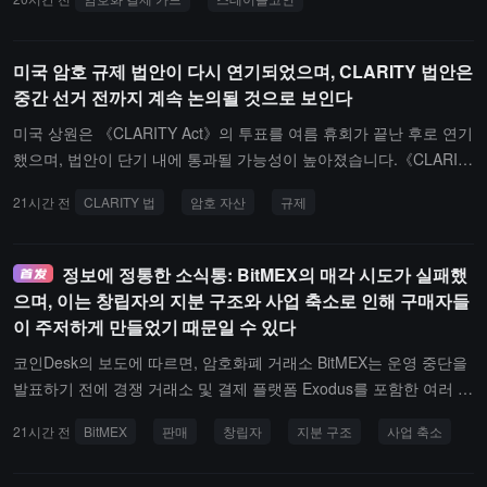
해주며, 거래 시 스테이블코인이 판매 지점에서 현지 통화로 변환되
어 상인에게는 일반 카드 결제와 다르지 않습니다.7월 31일 기준으로
각 카드 프로그램의 소비 구성에서 RedotPay가 장기적으로 대부분
미국 암호 규제 법안이 다시 연기되었으며, CLARITY 법안은
의 시장 점유율을 차지하고 있으며, EtherFi, KAST, Karta 등은 2025
중간 선거 전까지 계속 논의될 것으로 보인다
년 말부터 점차적으로 점유율을 확대하고 있습니다. a16z crypto는
미국 상원은 《CLARITY Act》의 투표를 여름 휴회가 끝난 후로 연기
암호화 카드 소지자가 전통적인 은행 계좌 없이도 스테이블코인을 발
했으며, 법안이 단기 내에 통과될 가능성이 높아졌습니다.《CLARIT
급사에 예치하거나 자가 관리하여 직접 보유할 수 있다고 밝혔습니
Y Act》는 이전에 하원에서 양당의 지지를 받아 디지털 자산을 위한
다. 이러한 카드들은 전 세계 사용자들이 달러 계좌를 얻을 수 있는
21시간 전
CLARITY 법
암호 자산
규제
연방 규제 프레임워크를 구축하고, 다양한 규제 기관의 책임을 명확
경로를 확대하고, 스테이블코인 소지자에게는 편리한 소비 방식을 제
히 하며, 암호 자산이 미국 금융 시스템에 더욱 통합되도록 하는 것을
공합니다.
목표로 하고 있습니다.노스캐롤라이나주 공화당 상원 의원인 Thom
정보에 정통한 소식통: BitMEX의 매각 시도가 실패했
Tillis는 투표가 9월로 연기됨에 따라 법안의 최종 통과 확률이 "50%
으며, 이는 창립자의 지분 구조와 사업 축소로 인해 구매자들
감소할 수 있다"고 말했습니다. 협상 추진을 담당하고 있는 와이오밍
이 주저하게 만들었기 때문일 수 있다
주 공화당 상원 의원인 Cynthia Lummis는 관련 논의가 거의 11개월
코인Desk의 보도에 따르면, 암호화폐 거래소 BitMEX는 운영 중단을
동안 지속되었으며, 법안 텍스트가 약 300페이지 증가하고 민주당이
발표하기 전에 경쟁 거래소 및 결제 플랫폼 Exodus를 포함한 여러 잠
제기한 많은 수정 요구에 응답했다고 밝혔습니다. 현재 투표 단계에
재적 구매자와 판매 논의를 위해 2년을 보냈지만, 결국 거래를 성사
들어가야 한다고 덧붙였습니다.현재 민주당은 기존 버전에 여전히 반
21시간 전
BitMEX
판매
창립자
지분 구조
사업 축소
시키지 못했습니다. 소식통에 따르면, 잠재적 인수자는 주로 회사 창
대하고 있으며, 주요 이견은 정부 공무원의 암호 자산 이익 제한 조항
립자가 주도하는 지배 구조, 지속적으로 축소되는 사업, 그리고 남아
에 집중되고 있습니다. 민주당은 현재 버전이 연방 공무원의 암호 자