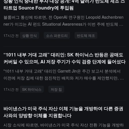
상황 인식 중대한 투자 대상 공개: 4억 달러가 반도체 제조 스
없었습니다. 또한, 불법 금융 보호, 스테이블코인 수익 등 논란도 해
타트업 Source Foundry에 투입됨
결되지 않았습니다. 만약 9월 절차적 투표가 실패하면, 클라리티 법
안이 올해 통과할 가능성은 극히 희박해지며, 2027년 새 의회가 법안
블룸버그 통신에 따르면, 전 OpenAI 연구원인 Leopold Aschenbren
을 다시 추진해야 할 것입니다.
ner가 이끄는 AI 펀드 Situational Awareness가 이번 주에 반도체 제
조 스타트업 Source Foundry에 4억 달러를 지원했다고 합니다. VC
17시간 전
상황 인식
소스 파운드리
반도체 제조
거물인 세쿼이아 캐피탈도 이 스타트업을 지원하고 있으며, 현재까지
Situational Awareness와 Source Foundry의 대표는 코멘트 요청에
응답하지 않았고, 세쿼이아 캐피탈은 해당 헤지 펀드의 투자 상황을
“1011 내부 거대 고래” 대리인: SK 하이닉스 반등은 공매도
확인해 주기를 거부했습니다.Source Foundry는 기존 방식보다 더 간
커버일 수 있으며, AI 저장 주기가 수익 검증 단계에 들어섰다
단하고, 비용이 낮으며, 속도가 빠른 반도체 제조 공정을 개발하는 데
"1011 내부 거대 고래" 대리인 Garrett Jin은 주간 보고서 분석에서
주력하고 있으며, 인공지능의 연산력 수요와 칩 제조 능력 확장 사이
이전에 저장 칩에 대한 점진적인 배치와 저가 매수를 제안했지만, 시
의 점점 더 커지는 격차를 해소하는 것을 목표로 하고 있습니다. 분석
장은 예상한 조정이 나타나지 않았고, 폭등하는 시장에서 이전 반등
가들은 Leopold Aschenbrenner의 대규모 투자가 새로운 칩 제조 기
17시간 전
SK 하이닉스
저장 칩
포지션의 절반을 매도했다고 전했다. 이는 투자 논리가 변화했기 때
술에 대한 시장의 지속적인 강한 수요를 반영한다고 보고 있으며, 인
문이 아니라 상승을 이끄는 자금 구조에 주목했기 때문이며, "이것은
공지능 개발자들이 연산력에 대한 수요가 날로 증가하고 있다고 합니
시장이 기본면에 대한 최종 확인이 아니라 오히려 강제 청산 시장처
다. 그러나 이 투자 또한 Situational Awareness가 공개된 기술 포트
바이낸스가 미국 주식 자산 이체 기능을 개방하여 다른 증권
럼 보인다"고 말했다. 빠른 자금 회복은 SK 하이닉스와 같은 저장 칩
폴리오에서 극심한 변동성을 겪고, 펀드가 큰 재정적 압박을 받기 전
사와의 양방향 이체를 지원합니다
주식의 단기 상승을 만들 수 있지만, 지속적인 시장을 단독으로 지탱
에 이미 고도로 집중된 위험 노출을 형성했음을 드러냅니다.
시장 소식에 따르면, 바이낸스가 미국 주식 자산 전환 기능을 개방하
할 수는 없다. 한국 레버리지 ETF 위험은 아직 완전히 해소되지 않았