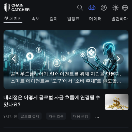
첫 페이지
속보
깊이
일정표
데이터
발견하다
클라우드플레어가 AI 에이전트를 위해 지갑을 만든다,
스마트 에이전트는 “도구”에서 “소비 주체”로 변모할
것인가?
대리점은 어떻게 글로벌 자금 흐름에 연결될 수
있나요?
9시간 전
글로벌 결제
자금 흐름
대응 은행
거래 은행
청산 