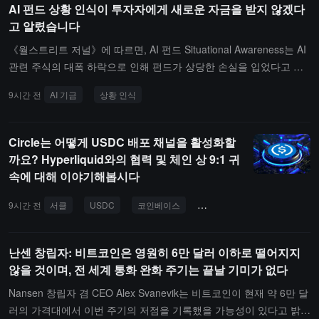
AI 펀드 상황 인식이 투자자에게 새로운 자금을 받지 않겠다
고 알렸습니다
《월스트리트 저널》에 따르면, AI 펀드 Situational Awareness는 AI
관련 주식의 대폭 하락으로 인해 펀드가 상당한 손실을 입었다고 보
도되었으며, 새로운 자금 투입을 모색하고 있다. 그러나 펀드의 폭락
9시간 전
AI 기금
상황 인식
경험은 실리콘밸리에서 오히려 오점이 되지 않았고, 창립자 레오폴드
아센브레너의 "영웅 이미지"를 강화시켰다. 많은 실리콘밸리 투자자
들은 이를 "저가 매수" 기회로 보고, 전 OpenAI 연구원에서 투자자로
Circle는 어떻게 USDC 배포 채널을 활성화할
변신한 그를 계속 지지하고 있다. 현재 이 펀드는 투자자들에게 새로
까요? Hyperliquid와의 협력 및 체인 상 9:1 귀
운 자금을 받지 않겠다고 알렸지만, 외부의 열기는 여전히 식지 않았
속에 대해 이야기해봅시다
다. 베테랑 벤처 투자자 엘라드 길은 아센브레너의 펀드에 처음으로
투자 신청을 공개적으로 발표했다.또한, 이전에 Situational Awarene
9시간 전
서클
USDC
코인베이스
협력 계약
하이퍼리퀴드
ss에 주간 중개 서비스를 제공하지 않겠다고 거부했던 모건 스탠리는
입장을 바꾸어 향후 몇 주 내에 해당 펀드를 주간 중개 고객으로 삼을
난센 창립자: 비트코인은 영원히 6만 달러 이하로 떨어지지
계획이다.
않을 것이며, 전 세계 통화 완화 주기는 끝날 기미가 없다
Nansen 창립자 겸 CEO Alex Svanevik는 비트코인이 현재 약 6만 달
러의 가격대에서 이번 주기의 저점을 기록했을 가능성이 있다고 밝혔