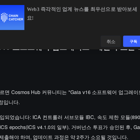
Web3 즉각적인 업계 뉴스를 최우선으로 받아보세
요!
-0.35%
XRP
$1.03
-1.36%
SOL
$73.51
+0.25%
데이터
발견하다
취소
구독
a v16 소프트웨어 업그레이드” 제안 투표는 
따르면 Cosmos Hub 커뮤니티는 "Gaia v16 소프트웨어 업그레
예정입니다.
었습니다: ICA 컨트롤러 서브모듈 IBC, 속도 제한 모듈(89
 epochs(ICS v4.1.0의 일부). 거버넌스 투표가 승인된 후, Gaia
 제출해야 하며, 업데이트 과정은 약 2주가 소요될 것입니다.