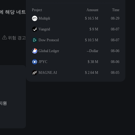
Project
Amount
Time
일에 해당 네트
Multipli
$ 16.5 M
08-29
Vangrid
$ 9 M
08-07
위험 경고
Dow Protocol
$ 10.5 M
08-07
Global Ledger
--Dollar
08-06
JPYC
$ 38 M
08-06
MAGNE.AI
$ 2.64 M
08-05
 지원