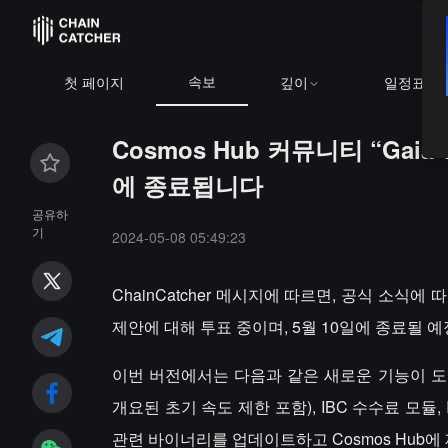
속보
C
$64,920.91
+0.58%
ETH
$1,913.68
+0.50%
BNB
$590.32
첫 페이지
깊이
일정표
Cosmos Hub 커뮤니티 “Gai
에 종료됩니다
공유하
기
2024-05-08 05:49:23
ChainCatcher 메시지에 따르면, 공식 소식에 
제안에 대해 투표 중이며, 5월 10일에 종료될 
이번 버전에서는 다음과 같은 새로운 기능이 도입되
개요된 초기 속도 제한 포함), IBC 수수료 모듈, ICS
관련 바이너리를 업데이트하고 Cosmos Hub에