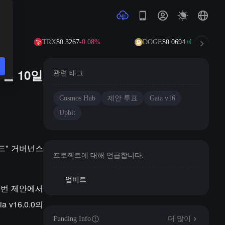
TRX
$0.3267
-0.08%
DOGE
$0.0694
+0.72%
5월 10일
관련 태그
Cosmos Hub
제안 투표
Gaia v16
Upbit
이드" 거버넌스
프로젝트에 대해 언급합니다.
업비트
0번 제안에서
 v16.0.0의
Funding Info
더 많이