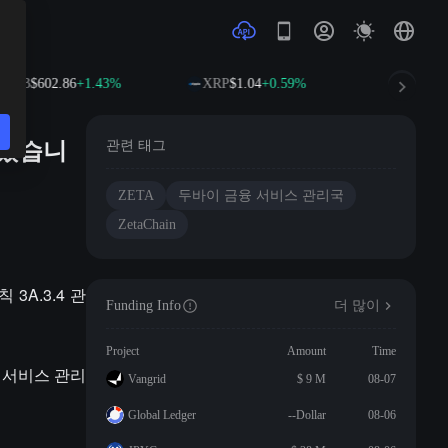
BNB
$602.86
+1.43%
XRP
$1.04
+0.59%
SOL
$76
표했습니
관련 태그
ZETA
두바이 금융 서비스 관리국
ZetaChain
3A.3.4 관
Funding Info
더 많이
Project
Amount
Time
 서비스 관리
Vangrid
$ 9 M
08-07
Global Ledger
--Dollar
08-06