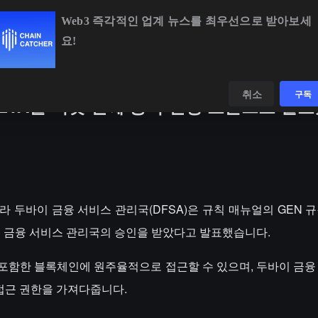
Web3 즉각적인 업계 뉴스를 최우선으로 받아보세
요!
BTC
$64,805.33
-0.25%
ETH
$1,917.51
+0.10%
데이터
발견하다
취소
구독
ETA를 여섯 번째 공식 인정 토큰으로 발
따라 두바이 금융 서비스 관리국(DFSA)은 규칙 매뉴얼의 GEN 규칙 
 두바이 금융 서비스 관리국의 승인을 받았다고 발표했습니다.
을 포함한 블록체인에 원주율적으로 접근할 수 있으며, 두바이 금융
벌 접근 권한을 가져다줍니다.