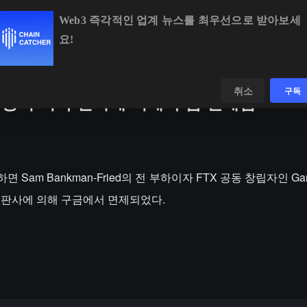
Web3 즉각적인 업계 뉴스를 최우선으로 받아보세
요!
BTC
$64,917.67
+0.94%
ETH
$1,913.82
+0.
데이터
발견하다
취소
구독
리 왕이 미국 판사에 의해 구금 면제됨
면 Sam Bankman-Fried의 전 부하이자 FTX 공동 창립자인 Gar
 판사에 의해 구금에서 면제되었다.