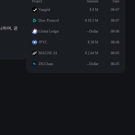
Project
Amount
Time
Vangrid
$ 9 M
08-07
Dow Protocol
$ 10.5 M
08-07
사하며, 곧
Global Ledger
--Dollar
08-06
JPYC
$ 38 M
08-06
MAGNE.AI
$ 2.64 M
08-05
ZIGChain
--Dollar
08-05