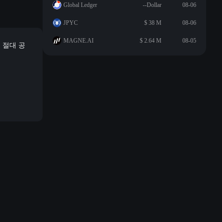
Global Ledger
--Dollar
08-06
JPYC
$ 38 M
08-06
MAGNE.AI
$ 2.64 M
08-05
 절대 공