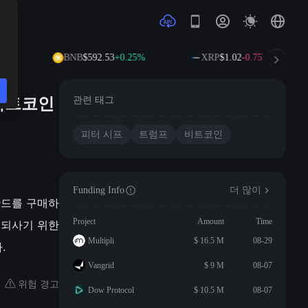
34%
BNB
$592.53
+0.25%
XRP
$1.02
-0.75%
비트코인
관련 태그
피터 시프
트럼프
비트코인
Funding Info
더 많이
린란드를 구매하
 되사기 위한
Project
Amount
Time
Multipli
$ 16.5 M
08-29
.
Vangrid
$ 9 M
08-07
위험 경고
Dow Protocol
$ 10.5 M
08-07