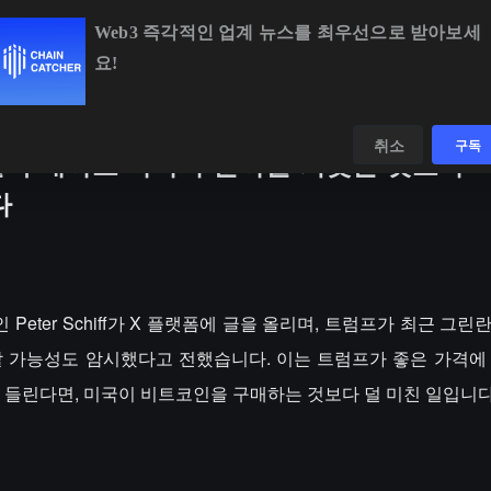
Web3 즉각적인 업계 뉴스를 최우선으로 받아보세
요!
BTC
$64,932.60
+0.77%
ETH
$1,913.59
+0.
데이터
발견하다
취소
구독
를 구매하고 파나마 운하를 되찾는 것보다 
다
인 Peter Schiff가 X 플랫폼에 글을 올리며, 트럼프가 최근 그
할 가능성도 암시했다고 전했습니다. 이는 트럼프가 좋은 가격에
이 들린다면, 미국이 비트코인을 구매하는 것보다 덜 미친 일입니다