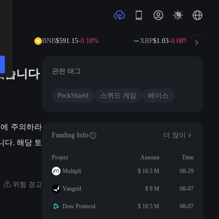
6%
BNB
$591.15
-0.18%
XRP
$1.03
-0.08%
되었습니다
관련 태그
PeckShield
스퀴드 게임
베이스
 토큰에 주의하라
Funding Info
더 많이
니다. 해당 토
Project
Amount
Time
Multipli
$ 16.5 M
08-29
위험 경고
Vangrid
$ 9 M
08-07
Dow Protocol
$ 10.5 M
08-07