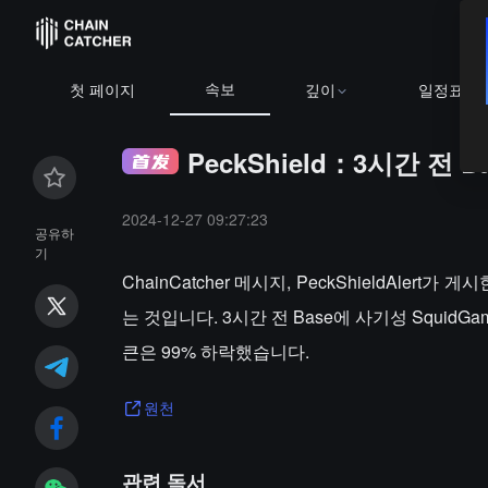
속보
첫 페이지
깊이
일정표
PeckShield：3시간 전
2024-12-27 09:27:23
공유하
기
ChainCatcher 메시지, PeckShieldAle
는 것입니다. 3시간 전 Base에 사기성 Squi
큰은 99% 하락했습니다.
원천
관련 독서