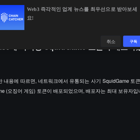
Web3 즉각적인 업계 뉴스를 최우선으로 받아보세
요!
BTC
$64,881.69
+0.98%
ETH
$1,911.98
+0.6
데이터
발견하다
취소
구독
 Base에 사기성 SquidGame 토큰이 배포
rt가 게시한 내용에 따르면, 네트워크에서 유통되는 사기 SquidGame
dGame (오징어 게임) 토큰이 배포되었으며, 배포자는 최대 보유자입