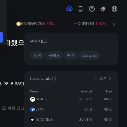
BNB
$594.75
-0.74%
XRP
$1.04
-1.57%
 초과했으
관련 태그
폭락
공매도
매수
Coinglass
Funding Info
더 많이
2615.68만
Project
Amount
Time
Multipli
$ 16.5 M
08-29
위험 경고
JPYC
¥ 1 B
08-06
MAGNE.AI
$ 2.64 M
08-05