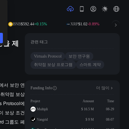
BNB
$592.44
+0.15%
XRP
$1.02
-0.89%
S
상을 제
관련 태그
Virtuals Protocol
보안 연구원
취약점 보상 프로그램
스마트 계약
계약에서 보안 연
Funding Info
더 많이
고 취약점 보상
Project
Amount
Time
rotocol에
Multipli
$ 16.5 M
08-29
이 보상 조건
Vangrid
$ 9 M
08-07
ord 그룹도 폐