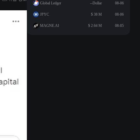
Global Ledger
--Dollar
08-06
JPYC
$ 38 M
08-06
MAGNE.AI
$ 2.64 M
08-05