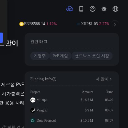
BNB
$588.14
-1.12%
XRP
$1.03
-2.27%
젝트만이
관련 태그
기영주
PvP 게임
샌드박스 코인 시장
Funding Info
더 많이
재 제로섬 PvP
총 시가총액은
Project
Amount
Time
Multipli
$ 16.5 M
08-29
한 응용 사례
Vangrid
$ 9 M
08-07
Dow Protocol
$ 10.5 M
08-07
위험 경고