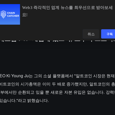
Web3 즉각적인 업계 뉴스를 최우선으로 받아보세
요!
BTC
$64,604.27
-0.34%
ETH
$1,910.35
-0.10%
데이터
발견하다
취소
구독
제로섬 PvP 게임에 있으며, 소수의 프로
nt CEO Ki Young Ju는 그의 소셜 플랫폼에서 "알트코인 시장은 현
. 비트코인의 시가총액은 이미 두 배로 증가했지만, 알트코인의 
내부에서만 순환되고 있을 뿐 새로운 자본 유입은 없습니다. 강력
있습니다."라고 밝혔습니다.