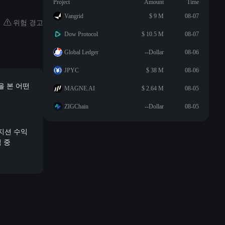
Project
Amount
Time
Vangrid
$ 9 M
08-07
위험 경고
Dow Protocol
$ 10.5 M
08-07
Global Ledger
--Dollar
08-06
JPYC
$ 38 M
08-06
을 본 어떤
MAGNE.AI
$ 2.64 M
08-05
ZIGChain
--Dollar
08-05
포지션 수익
익 중