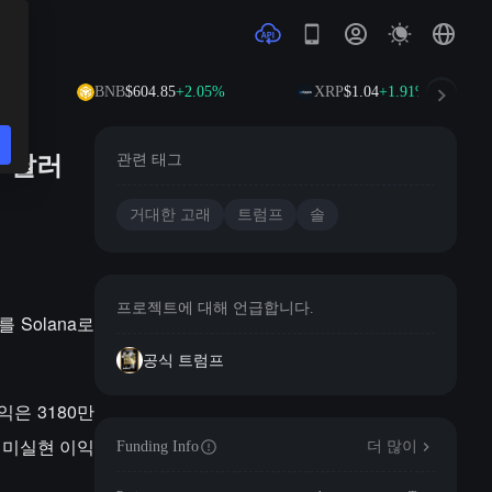
1%
BNB
$604.85
+2.05%
XRP
$1.04
+1.91%
만 달러
관련 태그
거대한 고래
트럼프
솔
프로젝트에 대해 언급합니다.
를 Solana로
공식 트럼프
익은 3180만
, 미실현 이익
Funding Info
더 많이