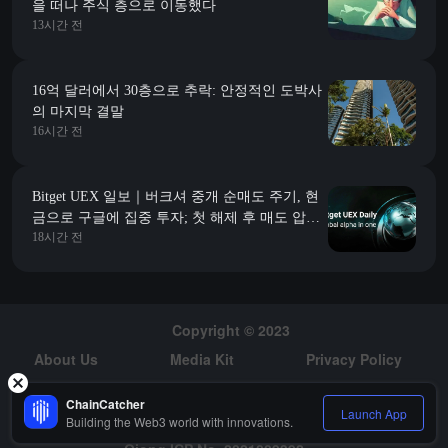
을 떠나 주식 층으로 이동했다
13시간 전
16억 달러에서 30층으로 추락: 안정적인 도박사
의 마지막 결말
16시간 전
Bitget UEX 일보｜버크셔 중개 순매도 주기, 현
금으로 구글에 집중 투자; 첫 해제 후 매도 압박
18시간 전
없이, SpaceX(SPCX.US) 연속 두 번째 거래일 대
폭 상승 (2026년 08월 10일)
Copyright © 2023
About Us
Media Kit
Privacy Policy
Risk Warning
Hiring
ChainCatcher
Launch App
Building the Web3 world with innovations.