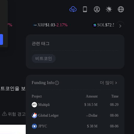
7%
XRP
$1.03
-2.17%
SOL
$72.58
-1.65%
의
관련 태그
비트코인
Funding Info
더 많이
의 비트코인을 보
Project
Amount
Time
Multipli
$ 16.5 M
08-29
위험 경고
Global Ledger
--Dollar
08-06
JPYC
$ 38 M
08-06