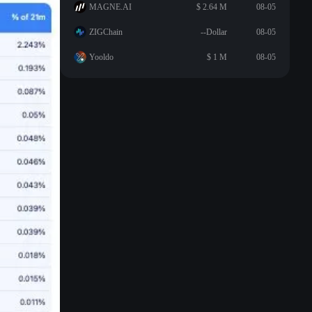
MAGNE.AI
$ 2.64 M
08-05
ZIGChain
--Dollar
08-05
Yooldo
$ 1 M
08-05