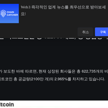
Web3 즉각적인 업계 뉴스를 최우선으로 받아보세
요!
283.87
-0.34%
ETH
$1,902.11
-0.18%
BNB
$592.82
-0.2
데이터
발견하다
취소
구독
 비트코인은 총 622735개로, 총 공급량
graph가 보도한 바에 따르면, 현재 상장된 회사들은 총 622,735개
트코인 총 공급량(2100만 개)의 2.965%를 차지하고 있습니다.