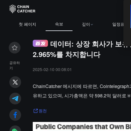
속보
BTC
$64,
첫 페이지
깊이
일정표
데이터: 상장 회사가 보유한
2.965%를 차지합니다
공유하
기
2025-02-10 00:08:01
ChainCatcher 메시지에 따르면, Cointele
유하고 있으며, 시가총액은 약 598.2억 달러로 비
원천