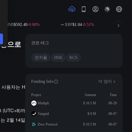
BNB
$592.40
-0.00%
XRP
$1.04
-0.51%
SOL
$
테이킹으로
관련 태그
런치풀
HSK
KCS
Funding Info
더 많이
다. 사용자는 H
Project
Amount
Time
Multipli
$ 16.5 M
08-29
 (UTC+8)까
Vangrid
$ 9 M
08-07
래는 2월 14일
Dow Protocol
$ 10.5 M
08-07