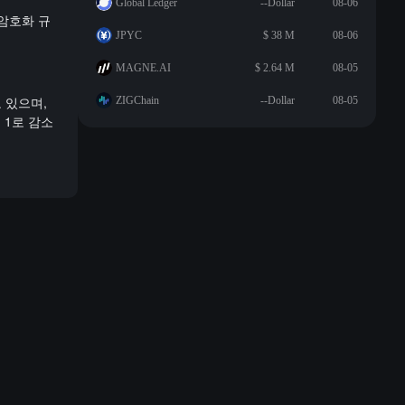
Global Ledger
--Dollar
08-06
 암호화 규
JPYC
$ 38 M
08-06
MAGNE.AI
$ 2.64 M
08-05
 있으며,
ZIGChain
--Dollar
08-05
 1로 감소