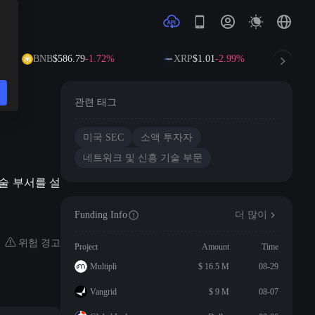
BNB
$586.79
-1.72%
XRP
$1.01
-2.99%
관련 태그
미국 SEC
소액 투자자
네트워크 및 신흥 기술 부문
기술 부서를 설
Funding Info
더 많이
위험 경고
Project
Amount
Time
Multipli
$ 16.5 M
08-29
Vangrid
$ 9 M
08-07