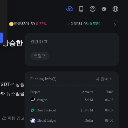
BNB
$591.59
-0.32%
XRP
$1.03
+0.53%
이 상승한
관련 태그
트럼프
Funding Info
더 많이
USDT로 상승
 가짜 뉴스임을
Project
Amount
Time
Vangrid
$ 9 M
08-07
Dow Protocol
$ 10.5 M
08-07
위험 경고
Global Ledger
--Dollar
08-06