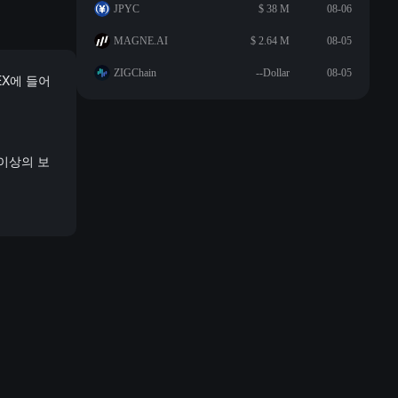
JPYC
$ 38 M
08-06
MAGNE.AI
$ 2.64 M
08-05
ZIGChain
--Dollar
08-05
EX에 들어
 이상의 보