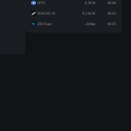
JPYC
$ 38 M
08-06
MAGNE.AI
$ 2.64 M
08-05
ZIGChain
--Dollar
08-05