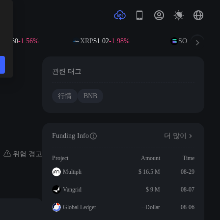
85.60
-1.56%
XRP
$1.02
-1.98%
SOL
$72.89
-1.
관련 태그
行情
BNB
Funding Info
더 많이
위험 경고
Project
Amount
Time
Multipli
$ 16.5 M
08-29
Vangrid
$ 9 M
08-07
Global Ledger
--Dollar
08-06
신