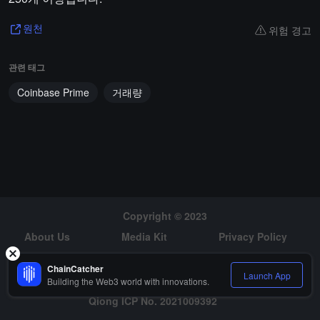
위험 경고
원천
관련 태그
Coinbase Prime
거래량
Copyright © 2023
About Us
Media Kit
Privacy Policy
Risk Warning
Hiring
ChainCatcher
Launch App
Building the Web3 world with innovations.
Qiong ICP No. 2021009392