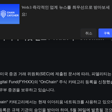
Web3 즉각적인 업계 뉴스를 최우선으로 받아보세
요!
BTC
$64,922.00
+0.73%
ETH
$1,914.86
+0.9
데이터
발견하다
취소
구독
머니 마켓 펀드 FYHXX의 “OnChain” 
금요일 미국 증권 거래 위원회(SEC)에 제출된 문서에 따라, 피델리티
 Digital Fund(FYHXX)의 "OnChain" 주식 카테고리 등록을 신청
재무부 증권을 보유하고 있습니다.
nChain" 카테고리에서는 현재 이더리움 네트워크를 사용하고 있으
록은 규제 기관의 승인을 받아야 하며, 5월 30일에 발효될 것