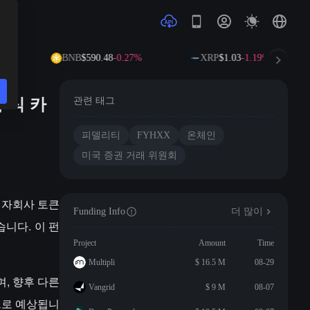
8%
BNB
$590.48
-0.27%
XRP
$1.03
-1.19%
주식 카
관련 태그
피델리티
FYHXX
온체인
미국 증권 거래 위원회
는 자회사 토큰
Funding Info
더 많이
했습니다. 이 펀
Project
Amount
Time
Multipli
$ 16.5 M
08-29
며, 향후 다른
Vangrid
$ 9 M
08-07
으로 예상됩니