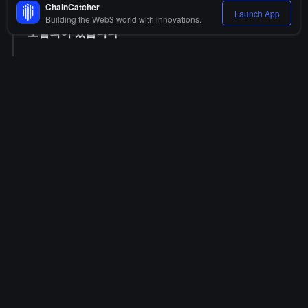
ChainCatcher
을 인출했으며, ENA, AAVE, ETH 등 다섯 가지 토큰이
Launch App
Building the Web3 world with innovations.
포함되어 있습니다
08-07 04:27
온도 금융 창립자 사망으로 인한 지배권 분쟁, 그의 어머
니가 현 CEO를 고소하다
08-07 04:21
Pump.fun 오늘 84,800개의 SOL을 다시 판매하여 누적
판매량이 4,820,000개를 초과했습니다
08-07 04:05
데이터: 로빈후드 체인 DEX 거래량이 정점 이후 72% 감
소했지만, 거래 건수와 예치금은 모두 역사적인 최고치를
기록했습니다