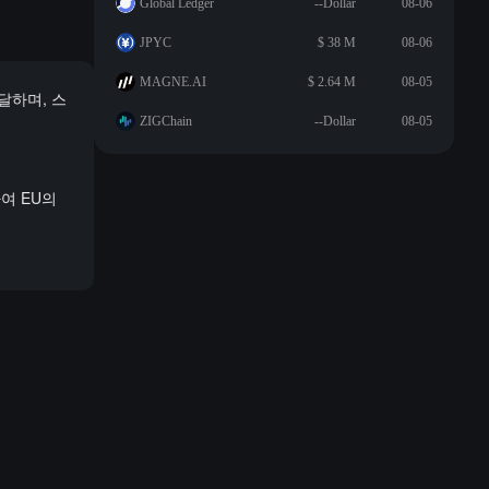
Global Ledger
--Dollar
08-06
JPYC
$ 38 M
08-06
MAGNE.AI
$ 2.64 M
08-05
달하며, 스
ZIGChain
--Dollar
08-05
여 EU의