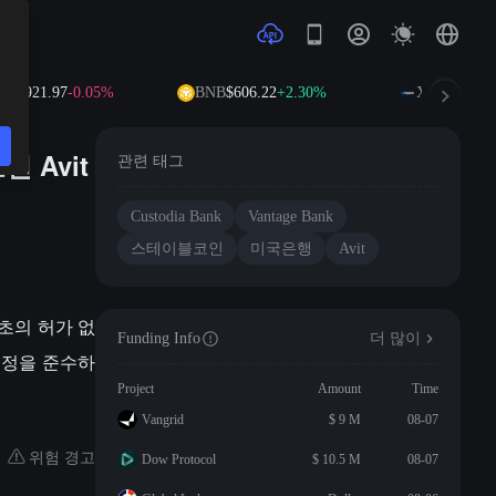
$1,921.97
-0.05%
BNB
$606.22
+2.30%
XRP
$1.04
+0
 Avit
관련 태그
Custodia Bank
Vantage Bank
스테이블코인
미국은행
Avit
 최초의 허가 없
Funding Info
더 많이
규정을 준수하
Project
Amount
Time
Vangrid
$ 9 M
08-07
위험 경고
Dow Protocol
$ 10.5 M
08-07