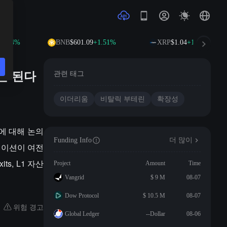
0.14%
BNB
$601.09
+1.51%
XRP
$1.04
+1.14%
안 된다
관련 태그
이더리움
비탈릭 부테린
확장성
전에 대해 논의
Funding Info
더 많이
케이션이 여전
s, L1 자산
Project
Amount
Time
Vangrid
$ 9 M
08-07
Dow Protocol
$ 10.5 M
08-07
위험 경고
Global Ledger
--Dollar
08-06