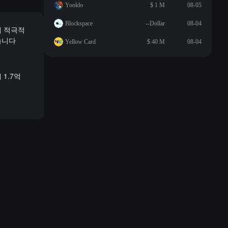
Yooldo
$ 1 M
08-05
Blockspace
--Dollar
08-04
해 적극적
습니다
Yellow Card
$ 40 M
08-04
1.7억