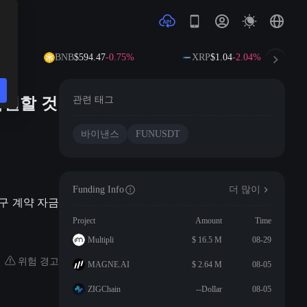
%
BNB
$594.47
-0.75%
XRP
$1.04
-2.04%
복원할 것
관련 태그
바이낸스
FUNUSDT
Funding Info
더 많이
 영구 계약 자금
Project
Amount
Time
Multipli
$ 16.5 M
08-29
위험 경고
MAGNE.AI
$ 2.64 M
08-05
ZIGChain
--Dollar
08-05