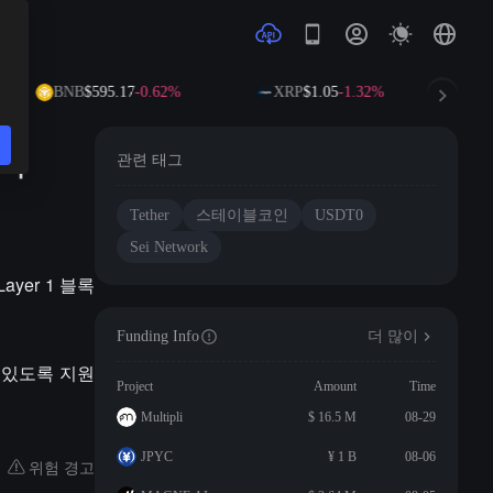
BNB
$595.17
-0.62%
XRP
$1.05
-1.32%
니다
관련 태그
Tether
스테이블코인
USDT0
Sei Network
yer 1 블록
Funding Info
더 많이
 있도록 지원
Project
Amount
Time
Multipli
$ 16.5 M
08-29
JPYC
¥ 1 B
08-06
위험 경고