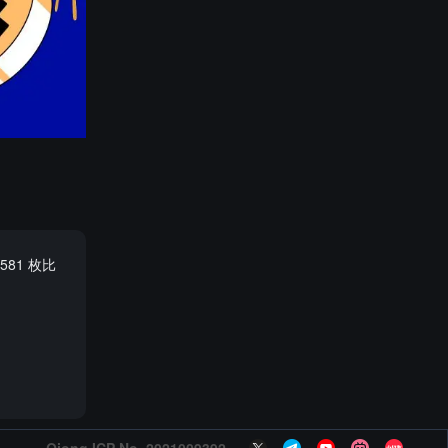
581 枚比
Qiong ICP No. 2021009392