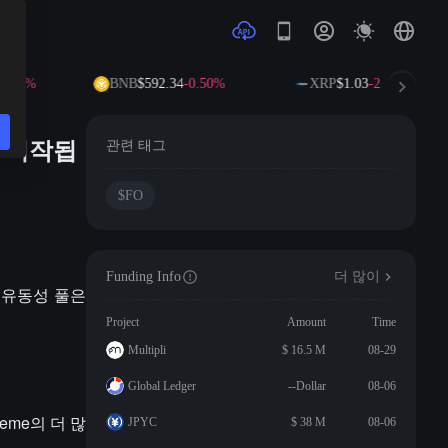
44%
BNB
$592.34
-0.50%
XRP
$1.03
-2.45%
에 시작됩
관련 태그
$FO
Funding Info
더 많이
, 유동성 풀은
Project
Amount
Time
Multipli
$ 16.5 M
08-29
Global Ledger
--Dollar
08-06
eme의 더 많
JPYC
$ 38 M
08-06