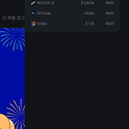
MAGNE.AI
$ 2.64 M
08-05
ZIGChain
--Dollar
08-05
위험 경고
Yooldo
$ 1 M
08-05