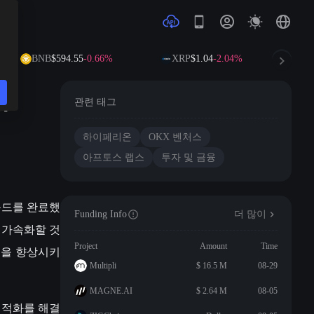
BNB
$594.55
-0.66%
XRP
$1.04
-2.04%
S
X
관련 태그
하이페리온
OKX 벤처스
아프토스 랩스
투자 및 금융
라운드를 완료했
Funding Info
더 많이
을 가속화할 것
Project
Amount
Time
험을 향상시키
Multipli
$ 16.5 M
08-29
MAGNE.AI
$ 2.64 M
08-05
 최적화를 해결