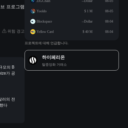
ZIGChain
--Dollar
08-05
티브 프로그램
Yooldo
$ 1 M
08-05
Blockspace
--Dollar
08-04
위험 경고
Yellow Card
$ 40 M
08-04
프로젝트에 대해 언급합니다.
하이페리온
탈중앙화 거래소
 규모의 B
nize가 공
달러의 전
여했다