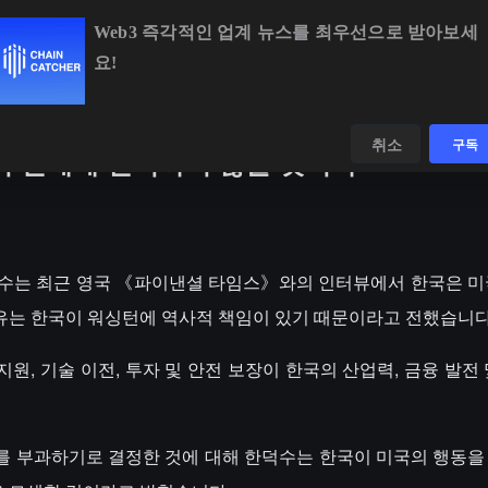
Web3 즉각적인 업계 뉴스를 최우선으로 받아보세
요!
54.32
+0.27%
ETH
$1,917.81
+0.31%
BNB
$594.53
+0.8
데이터
발견하다
취소
구독
의 관세에 반격하지 않을 것이다
령 한덕수는 최근 영국 《파이낸셜 타임스》와의 인터뷰에서 한국은 
이유는 한국이 워싱턴에 역사적 책임이 있기 때문이라고 전했습니다
, 기술 이전, 투자 및 안전 보장이 한국의 산업력, 금융 발전 
관세를 부과하기로 결정한 것에 대해 한덕수는 한국이 미국의 행동을