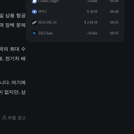
Global Ledger
--Dollar
08-06
JPYC
$ 38 M
08-06
및 상용 항공
MAGNE.AI
$ 2.64 M
08-05
역 장벽 문제
ZIGChain
--Dollar
08-05
국의 최대 수
, 전기차 배
니다. 여기에
이 없지만, 상
위험 경고