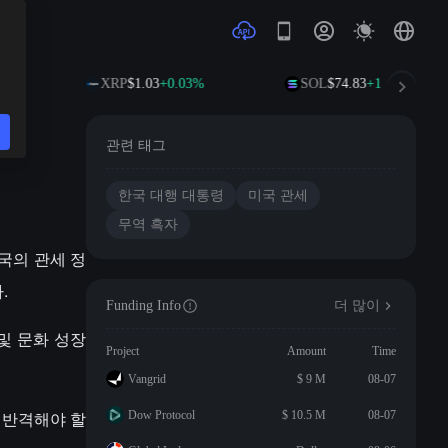
3%
XRP
$1.03
+0.03%
SOL
$74.83
+1.67%
관련 태그
한국 대행 대통령
미국 관세
무역 흑자
미국의 관세 정
.
Funding Info
더 많이
및 문화 성장
Project
Amount
Time
Vangrid
$ 9 M
08-07
 반격해야 할
Dow Protocol
$ 10.5 M
08-07