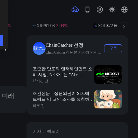
0%
XRP
$1.03
-2.03%
SOL
$72.66
-1.42%
 |
ChainCatcher 선정
구독
ChainCatcher의 원본 기사와 엄선된 속보를 수록합니다.
전념하고 있습니다.
조준한 만조의 엔터테인먼트 소
비 시장, NEXST는 “AI+
RWA+VR”로 AI 아이돌 시대의
15시간 전
“JYP”를 구축하다
도 미래
조간신문｜상원의원이 SEC에
트럼프 밈 코인 조사를 요청하
다; 로빈후드, 2억 달러 규모의
하루 전
벤처 캐피탈 펀드 출시, Y 컴비네
이터 초기 프로젝트에 집중
기사 디렉토리