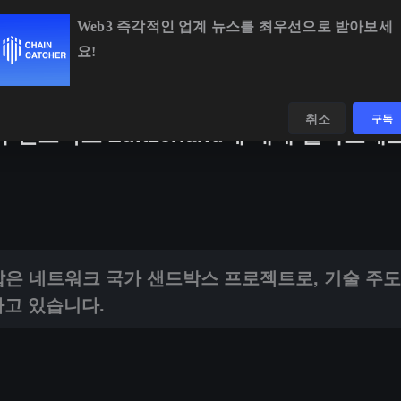
Web3 즉각적인 업계 뉴스를 최우선으로 받아보세
요!
336.31
-0.20%
ETH
$1,902.91
-0.05%
BNB
$593.15
-0.2
데이터
발견하다
취소
구독
 샌드박스 Zuitzerland에 대해 알아보세요
트워크 국가 샌드박스 프로젝트로, 기술 주도 미래 사회 모델을 탐구하는 데 
자리 잡은 네트워크 국가 샌드박스 프로젝트로, 기술 주
하고 있습니다.