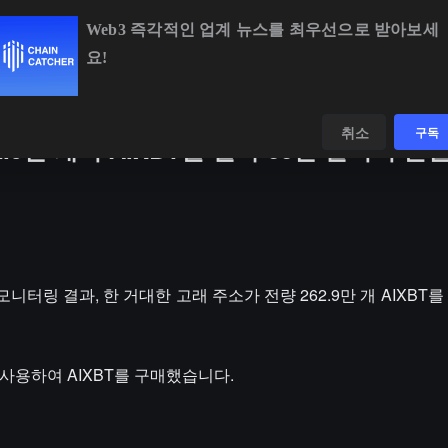
Web3 즉각적인 업계 뉴스를 최우선으로 받아보세
요!
BTC
$64,867.05
+0.36%
ETH
$1,915.37
+1.93%
데이터
발견하다
취소
구독
.9만 개의 AIXBT를 팔아 66만 달러의 손
ens 모니터링 결과, 한 거대한 고래 주소가 전량 262.9만 개 AIXBT
를 사용하여 AIXBT를 구매했습니다.