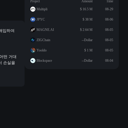
Project
Amount
Time
Multipli
$ 16.5 M
08-29
JPYC
$ 38 M
08-06
 매입하여
MAGNE.AI
$ 2.64 M
08-05
ZIGChain
--Dollar
08-05
Yooldo
$ 1 M
08-05
 어떤 거대
Blockspace
--Dollar
08-04
달러 손실을