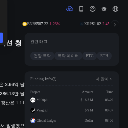
%
BNB
$587.22
-1.23%
XRP
$1.02
-2.45%
포지션 청
관련 태그
전망 폭락
폭락 데이터
BTC
ETH
Funding Info
더 많이
 3.66억 달
86.13만 달
Project
Amount
Time
Multipli
$ 16.5 M
08-29
청산은 1.11
Vangrid
$ 9 M
08-07
Global Ledger
--Dollar
08-06
T에서 발생했으