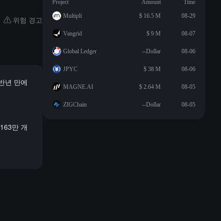
Project
Amount
Time
Multipli
$ 16.5 M
08-29
위험 경고
Vangrid
$ 9 M
08-07
Global Ledger
--Dollar
08-06
JPYC
$ 38 M
08-06
 반년 만에
MAGNE.AI
$ 2.64 M
08-05
ZIGChain
--Dollar
08-05
163만 개