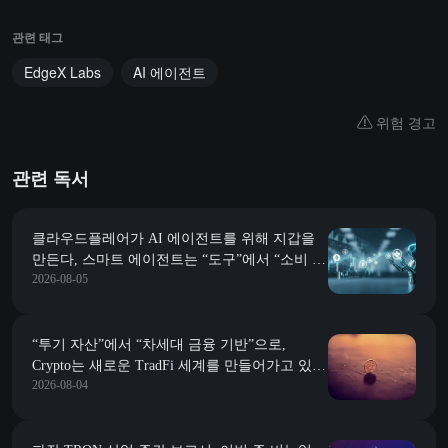
관련 태그
EdgeX Labs
AI 에이전트
위험 경고
관련 독서
클라우드플레어가 AI 에이전트를 위해 지갑을
만든다, 스마트 에이전트는 “도구”에서 “소비 주
2026-08-05
체”로 변모할 것인가?
“투기 자산”에서 “차세대 금융 기반”으로,
Crypto는 새로운 TradFi 세계를 만들어가고 있나
2026-08-04
요?