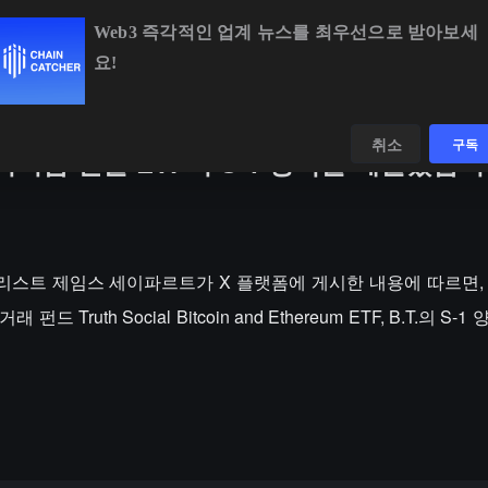
Web3 즉각적인 업계 뉴스를 최우선으로 받아보세
요!
BTC
$64,661.08
+0.69%
ETH
$1,909.58
+2.06%
데이터
발견하다
취소
구독
 이더리움 현물 ETF의 S-1 양식을 제출했습
 애널리스트 제임스 세이파르트가 X 플랫폼에 게시한 내용에 따르면
드 Truth Social Bitcoin and Ethereum ETF, B.T.의 S