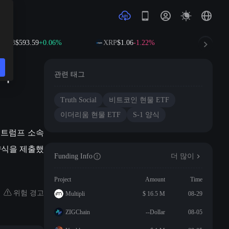
BNB
$593.59
+0.06%
XRP
$1.06
-1.22%
SOL
$73.
니다
관련 태그
Truth Social
비트코인 현물 ETF
이더리움 현물 ETF
S-1 양식
, 트럼프 소속
-1 양식을 제출했
Funding Info
더 많이
Project
Amount
Time
위험 경고
Multipli
$ 16.5 M
08-29
ZIGChain
--Dollar
08-05