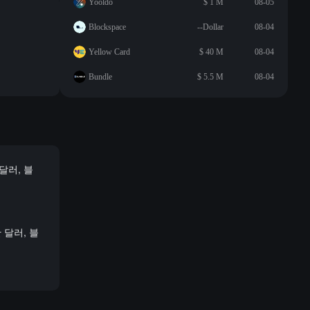
Yooldo
$ 1 M
08-05
Blockspace
--Dollar
08-04
Yellow Card
$ 40 M
08-04
Bundle
$ 5.5 M
08-04
달러, 블
 달러, 블