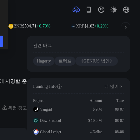
BNB
$594.71
+0.79%
XRP
$1.03
+0.29%
S
관련 태그
Hagerty
트럼프
《GENIUS 법안》
안》에 서명할 준
Funding Info
더 많이
Project
Amount
Time
위험 경고
Vangrid
$ 9 M
08-07
Dow Protocol
$ 10.5 M
08-07
Global Ledger
--Dollar
08-06