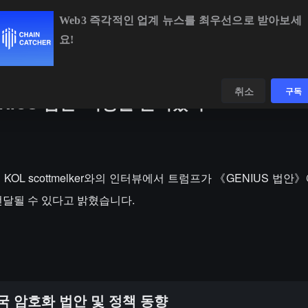
Web3 즉각적인 업계 뉴스를 최우선으로 받아보세
요!
BTC
$64,969.10
+0.22%
ETH
$1,919.58
+0.35%
데이터
발견하다
취소
구독
NIUS 법안' 서명을 준비했다
 유명 KOL scottmelker와의 인터뷰에서 트럼프가 《GENIUS 법
전달될 수 있다고 밝혔습니다.
국 암호화 법안 및 정책 동향