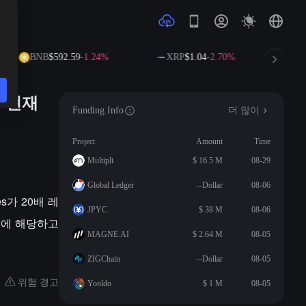
BNB
$592.59
-1.24%
XRP
$1.04
-2.70%
S
여 현재
Funding Info
더 많이
Project
Amount
Time
Multipli
$ 16.5 M
08-29
Global Ledger
--Dollar
08-06
es가 20배 레
JPYC
$ 38 M
08-06
달러에 해당하고
MAGNE.AI
$ 2.64 M
08-05
ZIGChain
--Dollar
08-05
위험 경고
Yooldo
$ 1 M
08-05