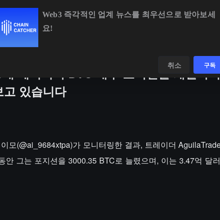
Web3 즉각적인 업계 뉴스를 최우선으로 받아보세
요!
BTC
$64,578.51
-0.13%
ETH
$1,911.84
-0.07%
데이터
발견하다
취소
구독
제 20배 레버리지 BTC 매수 포지션을 개설하
 보고 있습니다
 이모(@ai_9684xtpa)가 모니터링한 결과, 트레이더 AguilaTrad
동안 그는 포지션을 3000.35 BTC로 늘렸으며, 이는 3.47억 