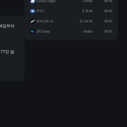
Global Ledger
--Dollar
08-06
JPYC
$ 38 M
08-06
MAGNE.AI
$ 2.64 M
08-05
 매입하여
ZIGChain
--Dollar
08-05
477만 달