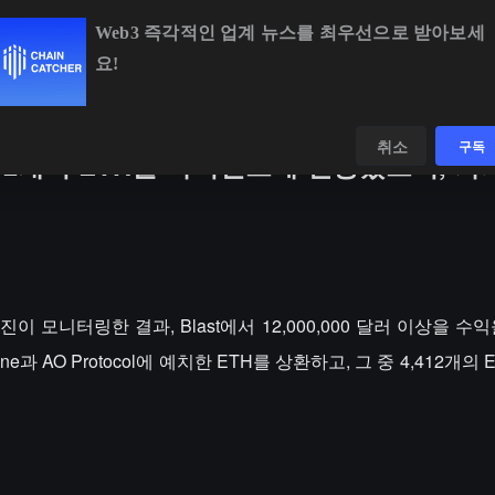
Web3 즉각적인 업계 뉴스를 최우선으로 받아보세
요!
BTC
$64,964.17
+1.16%
ETH
$1,917.48
+1.17%
데이터
발견하다
취소
구독
12개의 ETH를 바이낸스에 전송했으며, 가치 
유진이 모니터링한 결과, Blast에서 12,000,000 달러 이상을 수
one과 AO Protocol에 예치한 ETH를 상환하고, 그 중 4,412개의 E