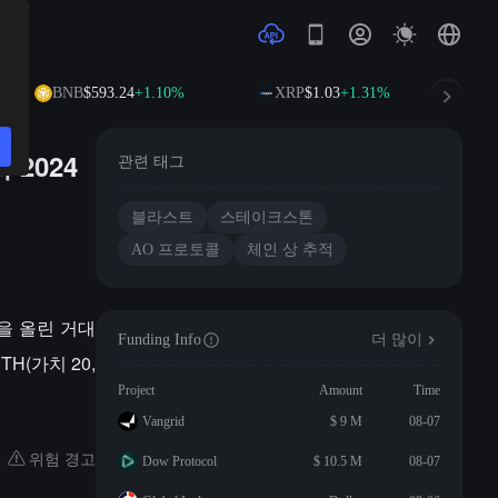
BNB
$593.24
+1.10%
XRP
$1.03
+1.31%
2024
관련 태그
블라스트
스테이크스톤
AO 프로토콜
체인 상 추적
익을 올린 거대
Funding Info
더 많이
TH(가치 20,
Project
Amount
Time
Vangrid
$ 9 M
08-07
위험 경고
Dow Protocol
$ 10.5 M
08-07