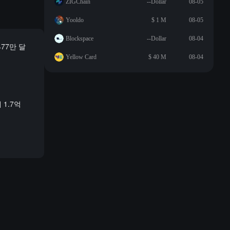
ZIGChain
--Dollar
08-05
Yooldo
$ 1 M
08-05
Blockspace
--Dollar
08-04
477만 달
Yellow Card
$ 40 M
08-04
1.7억