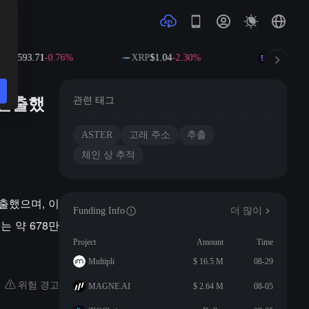
NB
$593.71
-0.76%
XRP
$1.04
-2.30%
SOL
$73.4
 인출했
관련 태그
ASTER
고래 주소
추출
체인 상 추적
 인출했으며, 이
Funding Info
더 많이
는 약 678만
Project
Amount
Time
Multipli
$ 16.5 M
08-29
위험 경고
MAGNE.AI
$ 2.64 M
08-05