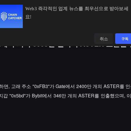
Web3 즉각적인 업계 뉴스를 최우선으로 받아보세
요!
BTC
$64,476.27
+0.55%
ETH
$1,896.07
+1.58%
B
데이터
발견하다
취소
구독
에서 거의 5000만 달러의 ASTER 토큰을
하면, 고래 주소 "0xFB3"가 Gate에서 2400만 개의 ASTER를
 "0x5bd"가 Bybit에서 346만 개의 ASTER를 인출했으며, 이