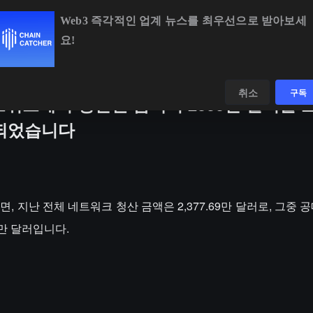
Web3 즉각적인 업계 뉴스를 최우선으로 받아보세
요!
BTC
$64,215.34
-0.40%
ETH
$1,897.71
+0
데이터
발견하다
취소
구독
네트워크에서 청산된 금액이 2300만 달러를
산되었습니다
에 따르면, 지난 전체 네트워크 청산 금액은 2,377.69만 달러로, 그중
46만 달러입니다.