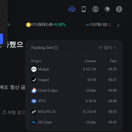
.12%
BNB
$593.49
+0.08%
XRP
$1.02
-1.75%
 초과했으
Funding Info
더 많이
Project
Amount
Time
Multipli
$ 16.5 M
08-29
Vangrid
$ 9 M
08-07
 공매도 청산 금
Global Ledger
--Dollar
08-06
JPYC
$ 38 M
08-06
위험 경고
MAGNE.AI
$ 2.64 M
08-05
ZIGChain
--Dollar
08-05