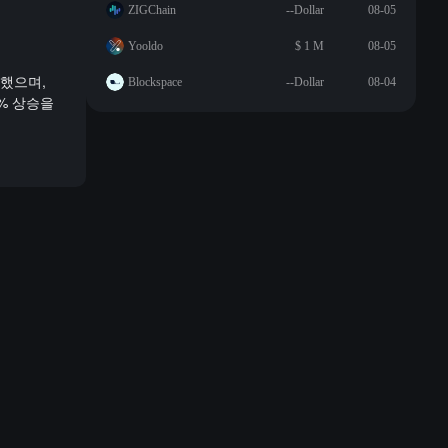
ZIGChain
--Dollar
08-05
Yooldo
$ 1 M
08-05
생했으며,
Blockspace
--Dollar
08-04
6% 상승을