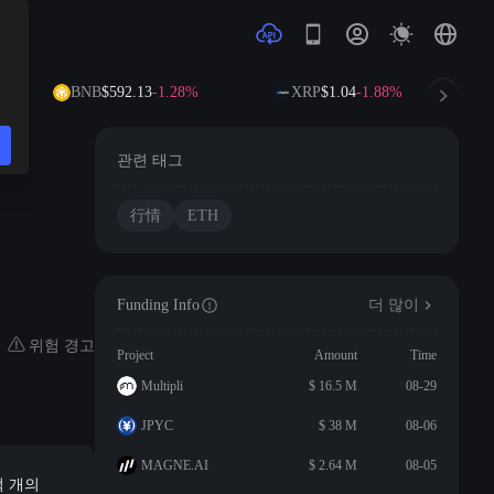
BNB
$592.13
-1.28%
XRP
$1.04
-1.88%
관련 태그
行情
ETH
Funding Info
더 많이
위험 경고
Project
Amount
Time
Multipli
$ 16.5 M
08-29
JPYC
$ 38 M
08-06
MAGNE.AI
$ 2.64 M
08-05
억 개의