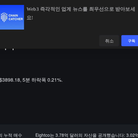
Web3 즉각적인 업계 뉴스를 최우선으로 받아보세
요!
BTC
$64,391.73
-0.13%
ETH
$1,907.29
+1.53%
데이터
발견하다
취소
구독
 하락
3898.18, 5분 하락폭 0.21%.
X의 누적 매수
Eightco는 3.78억 달러의 자산을 공개했습니다: 3.02