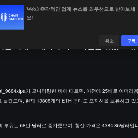
Web3 즉각적인 업계 뉴스를 최우선으로 받아보세
요!
BTC
$64,532.56
-0.53%
ETH
$1,908.46
-0.32%
데이터
발견하다
취소
구독
더리움 거대 고래가 추가 포지션을 취했으며,
 @ai_9684xtpa가 모니터링한 바에 따르면, 이전에 25배로 이더
 늘렸으며, 현재 13808개의 ETH 공매도 포지션을 보유하고 있
 부유는 58만 달러로 증가했으며, 청산 가격은 4384.85달러입