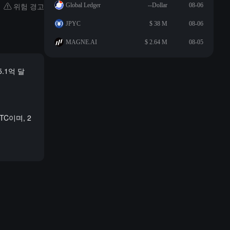
위험 경고
Global Ledger
--Dollar
08-06
JPYC
$ 38 M
08-06
MAGNE.AI
$ 2.64 M
08-05
5.1억 달
BTC이며, 2