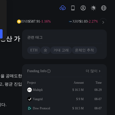
BNB
$587.91
-1.16%
XRP
$1.03
-2.27%
 청산 가
관련 태그
ETH
숏
거대 고래
온체인 추적
Funding Info
더 많이
리움을 공매도한
고, 평균 진입
Project
Amount
Time
Multipli
$ 16.5 M
08-29
Vangrid
$ 9 M
08-07
니다.
Dow Protocol
$ 10.5 M
08-07