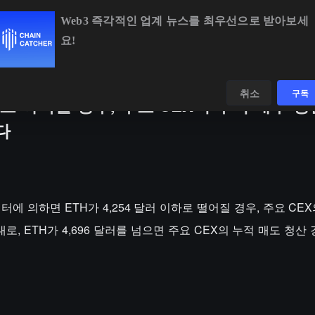
Web3 즉각적인 업계 뉴스를 최우선으로 받아보세
요!
BTC
$64,972.58
+0.21%
ETH
$1,918.75
+0.27%
데이터
발견하다
취소
구독
이하로 하락할 경우, 주요 CEX의 누적 매수 
다
s 데이터에 의하면 ETH가 4,254 달러 이하로 떨어질 경우, 주요 C
로, ETH가 4,696 달러를 넘으면 주요 CEX의 누적 매도 청산 강