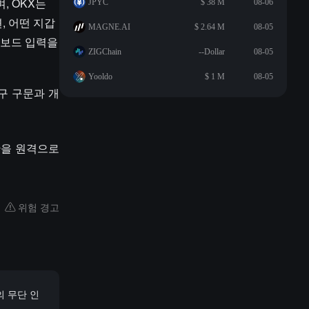
, OKX는
JPYC
$ 38 M
08-06
, 어떤 지갑
MAGNE.AI
$ 2.64 M
08-05
키보드 입력을
ZIGChain
--Dollar
08-05
Yooldo
$ 1 M
08-05
구 구문과 개
산을 원격으로
위험 경고
의 무단 인