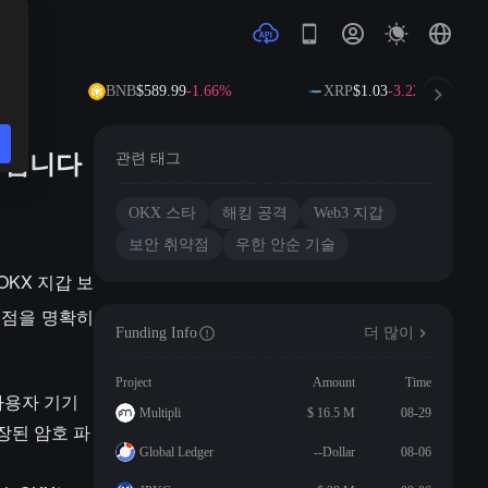
63%
BNB
$589.99
-1.66%
XRP
$1.03
-3.22%
 아닙니다
관련 태그
OKX 스타
해킹 공격
Web3 지갑
보안 취약점
우한 안순 기술
OKX 지갑 보
 점을 명확히
Funding Info
더 많이
Project
Amount
Time
사용자 기기
Multipli
$ 16.5 M
08-29
장된 암호 파
Global Ledger
--Dollar
08-06