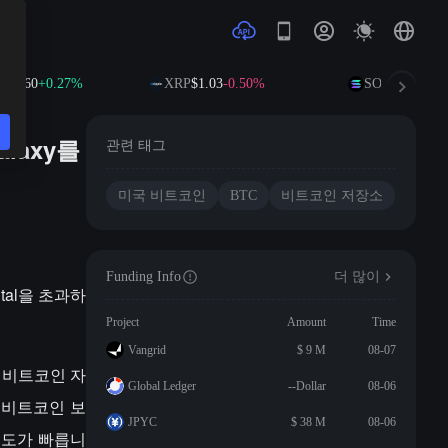
02.60
+0.27%
XRP
$1.03
-0.50%
SOL
$76.70
+0.
alaxy를
관련 태그
미국 비트코인
BTC
비트코인 저장소
Funding Info
더 많이
ital을 초과하
Project
Amount
Time
Vangrid
$ 9 M
08-07
의 비트코인 자
Global Ledger
--Dollar
08-06
는 비트코인 보
JPYC
$ 38 M
08-06
 속도가 빠릅니