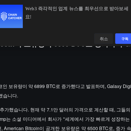
Web3 즉각적인 업계 뉴스를 최우선으로 받아보세
요!
BTC
$65,035.43
+0.49%
ETH
$1,918.82
+0.33%
BNB
$6
데이터
발견하다
취소
구독
tcoin의 보유량이 6899 BTC로 증가하여 G
코인 보유량이 약 6899 BTC로 증가했다고 발표하며, Galaxy Dig
했습니다.
를 추가했습니다. 현재 약 7.1만 달러의 가격으로 계산할 때, 그들
 Trump는 소셜 미디어에서 회사가 "세계에서 가장 빠르게 성장하
American Bitcoin이 공개한 보유량은 약 6500 BTC로, 증가