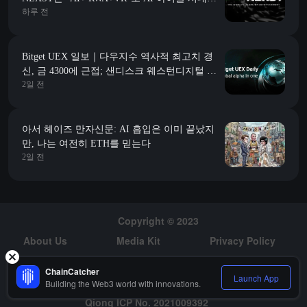
하루 전
“JYP”를 만들어갑니다
Bitget UEX 일보｜다우지수 역사적 최고치 경
신, 금 4300에 근접; 샌디스크 웨스턴디지털 가
2일 전
이던스 예상에 미치지 못해 급락; 스페이스X 첫
대규모 해제 맞이 (2026년 08월 06일)
아서 헤이즈 만자신문: AI 흡입은 이미 끝났지
만, 나는 여전히 ETH를 믿는다
2일 전
Copyright © 2023
About Us
Media Kit
Privacy Policy
Risk Warning
Hiring
ChainCatcher
Launch App
Building the Web3 world with innovations.
Qiong ICP No. 2021009392