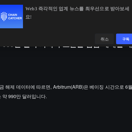
Web3 즉각적인 업계 뉴스를 최우선으로 받아보세
요!
BTC
$64,591.62
+0.72%
ETH
$1,903.19
+1.98
데이터
발견하다
취소
구독
후 약 990만 달러 가치의 토큰을 잠금 해제할
잠금 해제 데이터에 따르면, Arbitrum(ARB)은 베이징 시간으로 6
 약 990만 달러입니다.