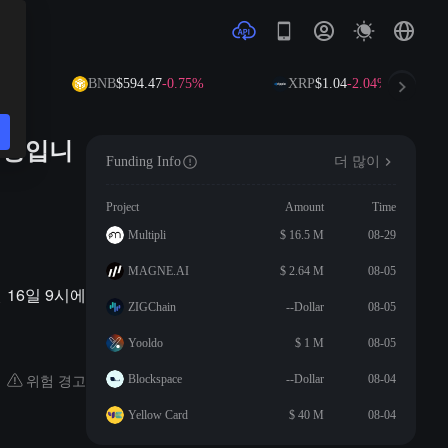
%
BNB
$594.47
-0.75%
XRP
$1.04
-2.04%
 예정입니
Funding Info
더 많이
Project
Amount
Time
Multipli
$ 16.5 M
08-29
MAGNE.AI
$ 2.64 M
08-05
월 16일 9시에
ZIGChain
--Dollar
08-05
Yooldo
$ 1 M
08-05
위험 경고
Blockspace
--Dollar
08-04
Yellow Card
$ 40 M
08-04