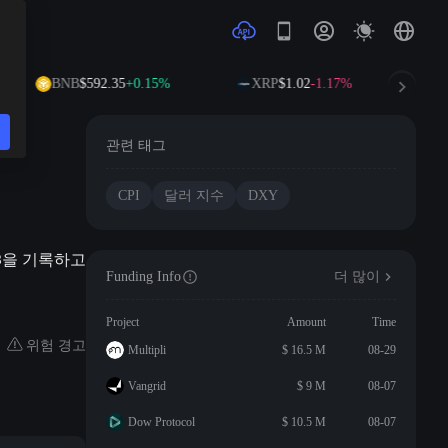
BNB
$592.35
+0.15%
XRP
$1.02
-1.17%
관련 태그
CPI
달러 지수
DXY
93을 기록하고
Funding Info
더 많이
Project
Amount
Time
위험 경고
Multipli
$ 16.5 M
08-29
Vangrid
$ 9 M
08-07
Dow Protocol
$ 10.5 M
08-07