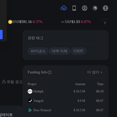
BNB
$591.16
-0.37%
XRP
$1.03
-0.87%
관련 태그
바이낸스
대액 이체
USDT
Funding Info
더 많이
위험 경고
Project
Amount
Time
Multipli
$ 16.5 M
08-29
Vangrid
$ 9 M
08-07
Dow Protocol
$ 10.5 M
08-07
 업데이트