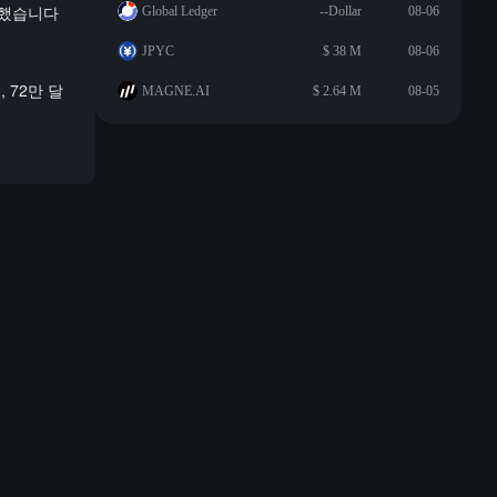
가했습니다
Global Ledger
--Dollar
08-06
JPYC
$ 38 M
08-06
 72만 달
MAGNE.AI
$ 2.64 M
08-05